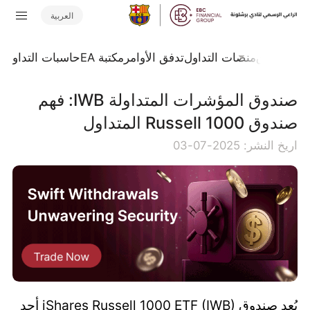
العربية
جلة السوق
منصات التداول
تدفق الأوامر
مكتبة EA
حاسبات التداول
ا
صندوق المؤشرات المتداولة IWB: فهم
صندوق Russell 1000 المتداول
اريخ النشر: 2025-07-03
يُعد صندوق iShares Russell 1000 ETF (IWB) أحد