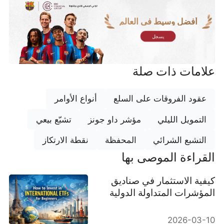
أفضل وسيط في العالم
يسجل
علامات ذات صلة
عقود الفروقات على السلع
أنواع الأوامر
التمويل الليلي
مؤشر داو جونز
تشبّع بيعي
التشبع الشرائي
المحفظة
نقطة الارتكاز
القراءة الموصى بها
كيفية الاستثمار في صناديق
المؤشرات المتداولة الدولية
للمبتدئين
2026-03-10