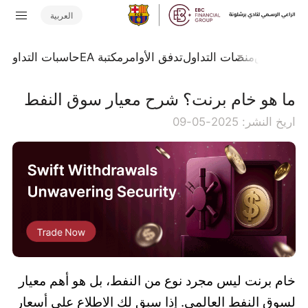
العربية
جلة السوق
منصات التداول
تدفق الأوامر
مكتبة EA
حاسبات التداول
ا
ما هو خام برنت؟ شرح معيار سوق النفط
اريخ النشر: 2025-05-09
خام برنت ليس مجرد نوع من النفط، بل هو أهم معيار
لسوق النفط العالمي. إذا سبق لك الاطلاع على أسعار