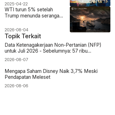
2025-04-22
WTI turun 5% setelah
Trump menunda serangan
terhadap Iran. Dapatkah
aksi jual Hormuz
2026-08-04
bertahan?
Topik Terkait
Data Ketenagakerjaan Non-Pertanian (NFP)
untuk Juli 2026 - Sebelumnya: 57 ribu
Perkiraan: 83 ribu
2026-08-07
Mengapa Saham Disney Naik 3,7% Meski
Pendapatan Meleset
2026-08-06