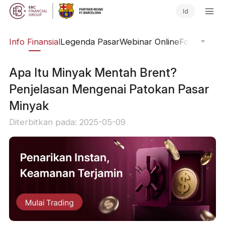
Id
ing
Info Finansial
Legenda Pasar
Webinar Online
Fokus Glob
Apa Itu Minyak Mentah Brent?
Penjelasan Mengenai Patokan Pasar
Minyak
Diterbitkan pada: 2025-05-09