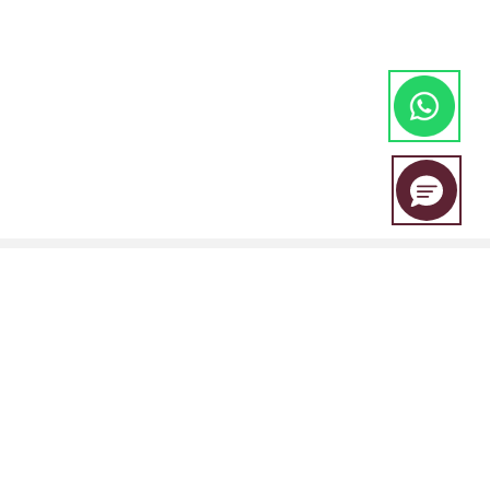
EBC Financial Group adalah merek bersama yang digunakan oleh
beberapa entitas, termasuk:
EBC Financial Group (SVG) LLC Disahkan oleh Otoritas Jasa Keuangan