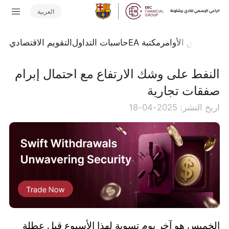
العربية
تداول
تدفق الأوامر
مكتبة EA
حاسبات التداول
التقويم الاقتصادي
النفط على وشك الارتفاع مع احتمال إبرام
صفقات تجارية
اريخ النشر: 2025-04-18
الخميس هو آخر يوم تسوية لهذا الأسبوع قبل عطلة