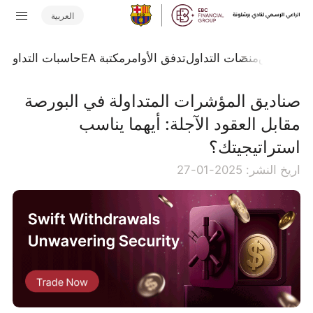
العربية
جلة السوق
منصات التداول
تدفق الأوامر
مكتبة EA
حاسبات التداول
ا
صناديق المؤشرات المتداولة في البورصة
مقابل العقود الآجلة: أيهما يناسب
استراتيجيتك؟
اريخ النشر: 2025-01-27