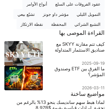
عقود الفروقات على السلع
أنواع الأوامر
التمويل الليلي
مؤشر داو جونز
تشبّع بيعي
التشبع الشرائي
المحفظة
نقطة الارتكاز
القراءة الموصى بها
كيف تتم مقارنة SKYY مع
صناديق الاستثمار المتداولة
الأخرى في مجال التكنولوجيا؟
2025-09-19
ما الفرق بين ETF وصندوق
المؤشر؟
2026-03-11
مواضيع ساخنة
لماذا هبط سهم سانديسك بنحو 13% بالرغم من
تحقيق إيرادات قياسية بقيمة $8.97B