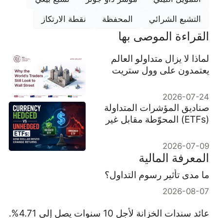
التشبع الشرائي
المحفظة
نقطة الارتكاز
القراءة الموصى بها
لماذا لا يزال متداولو العالم
يعتمدون على وول ستريت
2026-07-24
صناديق المؤشرات المتداولة
(ETFs) المحوّطة مقابل غير
المحوّطة من مخاطر العملة:
كيف تغير تحركات الدولار
2026-07-09
العوائد
المعرفة المالية
ما مدى تأثير رسوم التداول؟
2026-08-07
عائد سندات الخزانة لأجل 10 سنوات يصل إلى 4.71%.