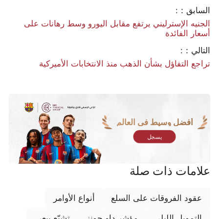
السابق：:
الجنيه الإسترليني يرتفع مقابل اليورو وسط رهانات على
أسعار الفائدة
التالي：:
تراجع التفاؤل بشأن الذهب منذ الانتخابات الأميركية
أفضل وسيط في العالم
يسجل
علامات ذات صلة
عقود الفروقات على السلع
أنواع الأوامر
التمويل الليلي
مؤشر داو جونز
تشبّع بيعي