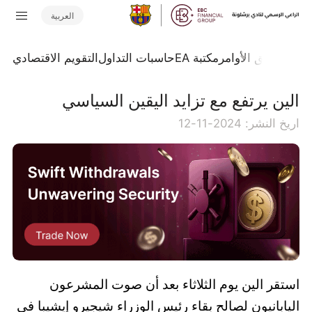
العربية
تداول
تدفق الأوامر
مكتبة EA
حاسبات التداول
التقويم الاقتصادي
الين يرتفع مع تزايد اليقين السياسي
اريخ النشر: 2024-11-12
استقر الين يوم الثلاثاء بعد أن صوت المشرعون
اليابانيون لصالح بقاء رئيس الوزراء شيجيرو إيشيبا في