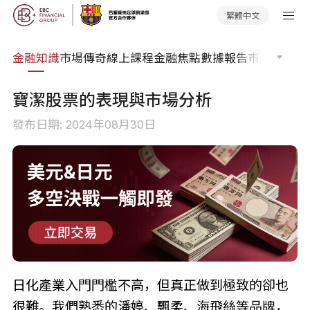
繁體中文
詞典
金融知識
市場傳奇
線上課程
金融焦點
數據報告
市場分析
市
寶潔股票的表現與市場分析
發布日期: 2024年08月30日
日化產業入門門檻不高，但真正做到極致的卻也
很難。我們熟悉的潘婷、飄柔、海飛絲等品牌，