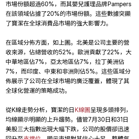
市場份額超過60%，而其嬰兒護理品牌Pampers
在該領域佔據了20%的市場份額。這些數據突顯
了寶潔在全球消費品市場的強大影響力。
在區域分佈方面，如上圖。北美是公司主要的營
收來源，佔總營收的52%。歐洲貢獻了22%，大
中華地區佔7%，亞太地區佔7%，拉丁美洲佔
7%，而印度、中東和非洲則佔5%。這些區域分
佈展示了公司在全球市場的廣泛覆蓋，體現了其
全球化營運的策略成功。
從K線走勢分析，寶潔的日
K線圖
呈現多頭排列，
均線顯示明顯的上升趨勢。儘管7月30日和31日
美股三大指數出現大幅下跌，公司的股價卻迅速
回升至
支撐位
，顯示市場對其信心十足，整體氣