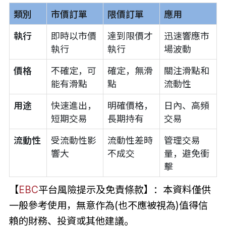
類別
市價訂單
限價訂單
應用
執行
即時以市價
達到限價才
迅速響應市
執行
執行
場波動
價格
不確定，可
確定，無滑
關注滑點和
能有滑點
點
流動性
用途
快速進出，
明確價格，
日內、高頻
短期交易
長期持有
交易
流動性
受流動性影
流動性差時
管理交易
響大
不成交
量，避免衝
擊
【
EBC
平台風險提示及免責條款】：本資料僅供
一般參考使用，無意作為(也不應被視為)值得信
賴的財務、投資或其他建議。