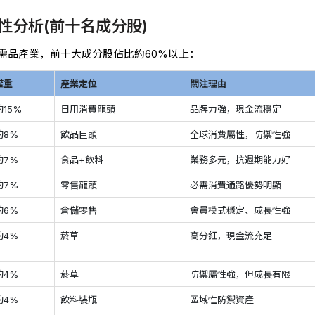
性分析(前十名成分股)
費必需品產業，前十大成分股佔比約60%以上：
權重
產業定位
關注理由
約15%
日用消費龍頭
品牌力強，現金流穩定
約8%
飲品巨頭
全球消費屬性，防禦性強
約7%
食品+飲料
業務多元，抗週期能力好
約7%
零售龍頭
必需消費通路優勢明顯
約6%
倉儲零售
會員模式穩定、成長性強
約4%
菸草
高分紅，現金流充足
約4%
菸草
防禦屬性強，但成長有限
約4%
飲料裝瓶
區域性防禦資產