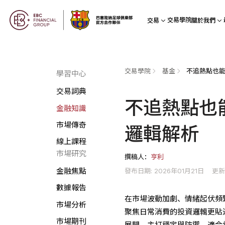
交易學院
交易
關於我們
交易學院
基金
學習中心
交易詞典
不追熱點也能
金融知識
市場傳奇
邏輯解析
線上課程
市場研究
撰稿人：
亨利
發布日期: 2026年01月21日
更新
金融焦點
數據報告
在市場波動加劇、情緒起伏頻
市場分析
聚焦日常消費的投資邏輯更貼
市場期刊
展開，主打穩定與防禦，適合