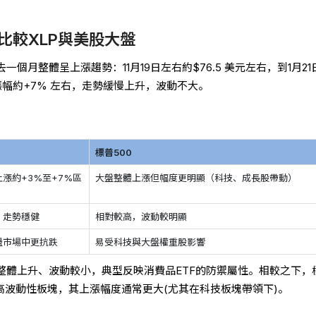
比較XLP與美股大盤
一個月整體呈上漲趨勢：11月19日左右約$76.5 美元左右，到1月21
致漲幅約+7% 左右，走勢緩慢上升，波動不大。
標普500
上漲約+3%至+7%區
大盤整體上漲但幅度更明顯（科技、成長股帶動）
，走勢穩健
相對較高，波動較明顯
盪市場中更抗跌
易受科技與大盤權重股影響
價整體上升、波動較小，典型反映消費品ETF的防禦屬性。相較之下，
高波動性板塊，其上漲幅度通常更大(尤其在科技板塊帶領下)。