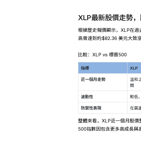
XLP最新股價走勢，
根據歷史報價顯示，XLP在過去
高曾達到約$82.36 美元大
比較：XLP vs 標普500
指標
XLP
近一個月走勢
溫和
間
波動性
較低
防禦性表現
在震
整體來看，XLP近一個月股
500指數因包含更多高成長與