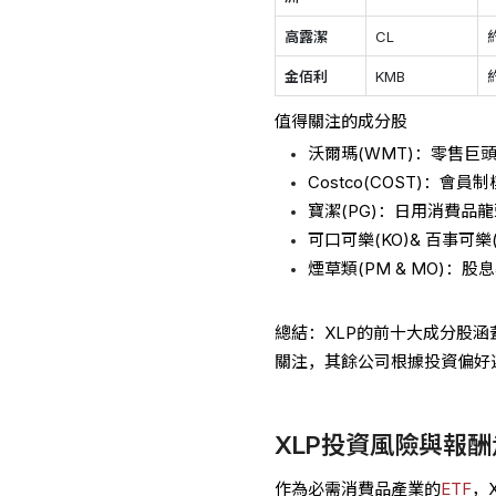
高露潔
CL
金佰利
KMB
值得關注的成分股
沃爾瑪(WMT)：零售巨
Costco(COST)：
寶潔(PG)：日用消費品
可口可樂(KO)& 百事可
煙草類(PM & MO)
總結：XLP的前十大成分股涵
關注，其餘公司根據投資偏好
XLP投資風險與報
作為必需消費品產業的
ETF
，