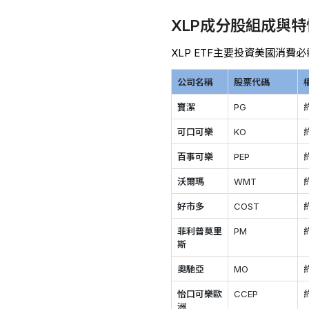
XLP成分股組成與特
XLP ETF主要投資美國消
公司名稱
股票代碼
寶潔
PG
可口可樂
KO
百事可樂
PEP
沃爾瑪
WMT
好市多
COST
菲利普莫里
PM
斯
奧馳亞
MO
怡口可樂歐
CCEP
洲