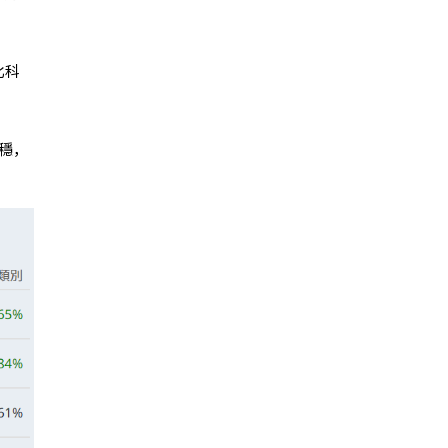
比科
平穩，