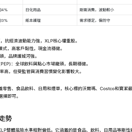
約4%
日化用品
剛需消費，波動較小
約3%
紙本護理
需求穩定，偏防守
頭，抗經濟波動能力強，XLP核心權重股。
會員制模式，高客戶黏性，現金流穩健。
龍頭，品牌護城河強。
樂(PEP)：全球飲料與點心市場龍頭，長期穩健。
：股息率高，但受監管與消費習慣變化影響較大。
蓋零售、食品飲料、日用和煙草，核心標的沃爾瑪、Costco和寶潔
選擇即可。
酬走勢
XLP整體風險水準相對偏低。它涵蓋的是食品、飲料、日用品等剛性