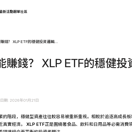
最新活動
跟單社區
不追熱點也能賺錢？ XLP ETF的穩健投資邏輯解析
賺錢？ XLP ETF的穩健投
日期: 2026年01月21日
繁的階段，穩健型資產往往較容易被重新重視。相較於追逐高成長板
近真實經濟。
XLP ETF
正是圍繞著食品、飲料和日用品等必需消費
希望讓組合更平衡的投資者關注。