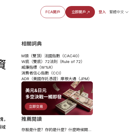
FCA開戶
立即開戶
登入
繁體中文
相關詞典
M頭（雙頂）
法國指數（CAC40）
資
W底（雙底）
72法則（Rule of 72）
威廉指標（W%R）
消費者信心指數（CCI）
ADR（美國存託憑證）
摩根大通（JPM）
推薦閱讀
塊，
領域
存股是什麼？存的是什麼？什麼時候開始存股比較好？