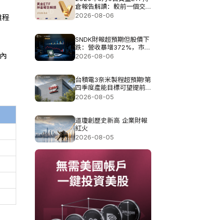
倉報告解讀：較前一個交
易日增加4.851噸
2026-08-06
離程
SNDK財報超預期但股價下
跌：營收暴增372%，市場
為何仍不買單?
圍內
2026-08-06
台積電3奈米製程超預期!第
四季度產能目標可望提前
達成
2026-08-05
道瓊創歷史新高 企業財報
紅火
2026-08-05