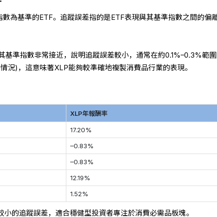
業指數為基準的ETF。追蹤誤差指的是ETF表現與其基準指數之間的偏
與其基準指數非常接近，說明追蹤誤差較小，通常在約0.1%–0.3%範
情況)，這意味著XLP能夠較準確地複製消費品行業的表現。
XLP年報酬率
17.20%
–0.83%
–0.83%
12.19%
1.52%
和較小的追蹤誤差，適合穩健型投資者專注於消費必需品板塊。