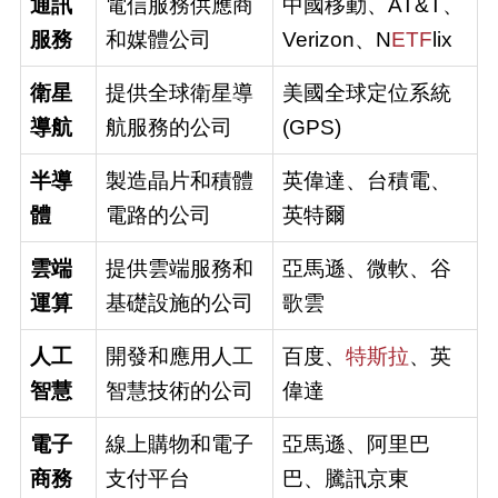
通訊
電信服務供應商
中國移動、AT&T、
服務
和媒體公司
Verizon、N
ETF
lix
衛星
提供全球衛星導
美國全球定位系統
導航
航服務的公司
(GPS)
半導
製造晶片和積體
英偉達、台積電、
體
電路的公司
英特爾
雲端
提供雲端服務和
亞馬遜、微軟、谷
運算
基礎設施的公司
歌雲
人工
開發和應用人工
百度、
特斯拉
、英
智慧
智慧技術的公司
偉達
電子
線上購物和電子
亞馬遜、阿里巴
商務
支付平台
巴、騰訊京東