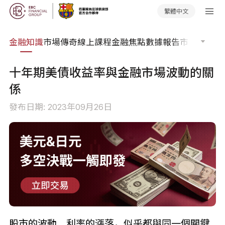
繁體中文
詞典
金融知識
市場傳奇
線上課程
金融焦點
數據報告
市場分析
市
十年期美債收益率與金融市場波動的關
係
發布日期: 2023年09月26日
股市的波動、利率的漲落，似乎都與同一個關鍵