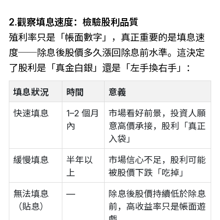
2.觀察填息速度：檢驗股利品質
殖利率只是「帳面數字」，真正重要的是填息速
度──除息後股價多久漲回除息前水準。這決定
了股利是「真金白銀」還是「左手換右手」：
填息狀況
時間
意義
快速填息
1–2 個月
市場看好前景，投資人願
內
意高價承接，股利「真正
入袋」
緩慢填息
半年以
市場信心不足，股利可能
上
被股價下跌「吃掉」
無法填息
—
除息後股價持續低於除息
（貼息）
前，高收益率只是帳面遊
戲