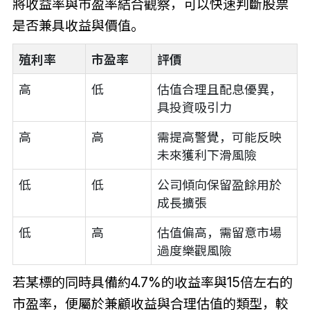
將收益率與市盈率結合觀察，可以快速判斷股票
是否兼具收益與價值。
殖利率
市盈率
評價
高
低
估值合理且配息優異，
具投資吸引力
高
高
需提高警覺，可能反映
未來獲利下滑風險
低
低
公司傾向保留盈餘用於
成長擴張
低
高
估值偏高，需留意市場
過度樂觀風險
若某標的同時具備約4.7%的收益率與15倍左右的
市盈率，便屬於兼顧收益與合理估值的類型，較