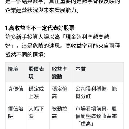
是一個結果數字，真正重要的是數字背後反映的
企業經營狀況與未來發展能力。
1.高收益率不一定代表好股票
許多新手投資人誤以為「現金殖利率越高越
好」，這是危險的迷思。高收益率可能來自兩種
截然不同的情境：
情境
股價表
收益率
本質
現
變動
真價值
穩定或
穩定偏
公司獲利穩健，慷
上漲
高
慨分紅
價值陷
大幅下
被動拉
市場看壞前景，股
阱
跌
高
價崩盤導致收益率
「虛高」