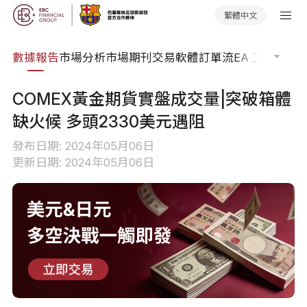
繁體中文
焦點
數據報告
市場分析
市場期刊
交易軟體
訂單流
EA 工具庫
交
COMEX黃金期貨實盤成交量|突破箱體
缺火候 多頭2330美元遇阻
發布日期: 2024年05月06日
更新日期: 2024年05月06日