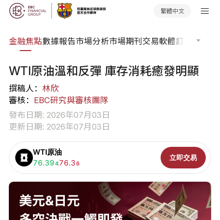
繁體中文
課程
金融焦點
數據報告
市場分析
市場期刊
交易軟體
訂單流
EA 
WTI原油溫和反彈 庫存消耗癒發明顯
撰稿人：
林欣
審核：
EBC研究與審核團隊
發布日期: 2026年07月03日
更新日期: 2026年07月03日
WTI原油
立即交易
買入:
76.39
賣出:
76.3
4
6