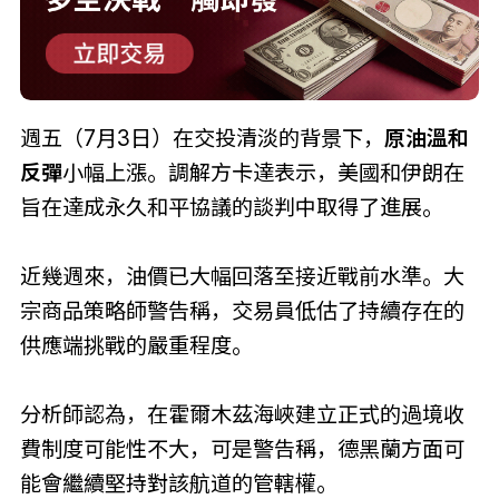
週五（7月3日）在交投清淡的背景下，
原油溫和
反彈
小幅上漲。調解方卡達表示，美國和伊朗在
旨在達成永久和平協議的談判中取得了進展。
近幾週來，油價已大幅回落至接近戰前水準。大
宗商品策略師警告稱，交易員低估了持續存在的
供應端挑戰的嚴重程度。
分析師認為，在霍爾木茲海峽建立正式的過境收
費制度可能性不大，可是警告稱，德黑蘭方面可
能會繼續堅持對該航道的管轄權。