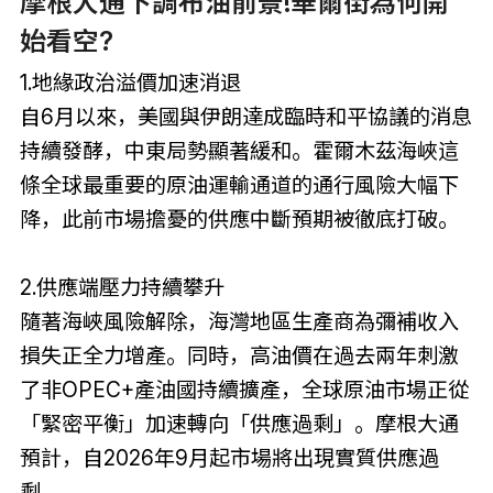
摩根大通下調布油前景!華爾街為何開
始看空?
1.地緣政治溢價加速消退
自6月以來，美國與伊朗達成臨時和平協議的消息
持續發酵，中東局勢顯著緩和。霍爾木茲海峽這
條全球最重要的原油運輸通道的通行風險大幅下
降，此前市場擔憂的供應中斷預期被徹底打破。
2.供應端壓力持續攀升
隨著海峽風險解除，海灣地區生產商為彌補收入
損失正全力增產。同時，高油價在過去兩年刺激
了非OPEC+產油國持續擴產，全球原油市場正從
「緊密平衡」加速轉向「供應過剩」。摩根大通
預計，自2026年9月起市場將出現實質供應過
剩。