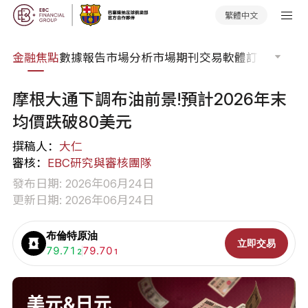
繁體中文
課程
金融焦點
數據報告
市場分析
市場期刊
交易軟體
訂單流
EA 
摩根大通下調布油前景!預計2026年末
均價跌破80美元
撰稿人：
大仁
審核：
EBC研究與審核團隊
發布日期: 2026年06月24日
更新日期: 2026年06月24日
布倫特原油
立即交易
買入:
79.71
賣出:
79.70
2
1