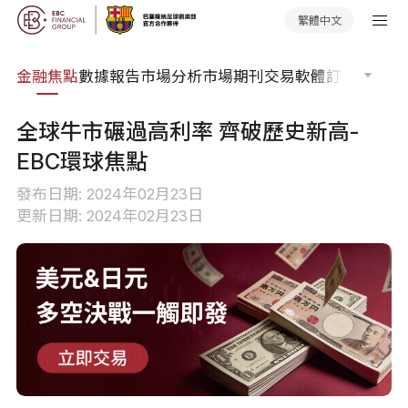
繁體中文
課程
金融焦點
數據報告
市場分析
市場期刊
交易軟體
訂單流
EA 
全球牛市碾過高利率 齊破歷史新高-
EBC環球焦點
發布日期: 2024年02月23日
更新日期: 2024年02月23日