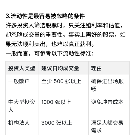
3.流动性是最容易被忽略的条件
许多投资人筛选股票时，只关注殖利率和估值，
却忽略成交量的重要性。事实上再好的股票，如
果无法顺利卖出，也难以真正获利。
一般而言，可参考以下流动性标准：
投资人类型
建议日均成交量
理由
一般散户
至少 500 张以上
确保进出场顺
畅
中大型投资
1000 张以上
避免冲击成本
人
机构法人
3000 张以上
满足大额交易
需求