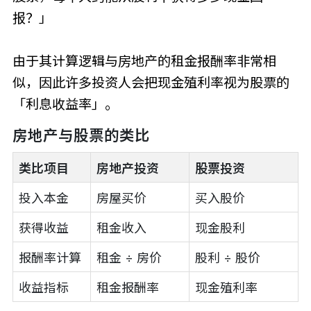
报？」
由于其计算逻辑与房地产的租金报酬率非常相
似，因此许多投资人会把现金殖利率视为股票的
「利息收益率」。
房地产与股票的类比
类比项目
房地产投资
股票投资
投入本金
房屋买价
买入股价
获得收益
租金收入
现金股利
报酬率计算
租金 ÷ 房价
股利 ÷ 股价
收益指标
租金报酬率
现金殖利率