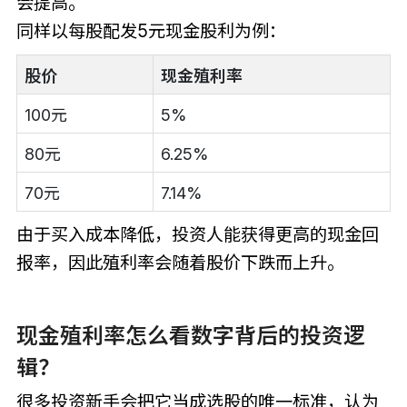
会提高。
同样以每股配发5元现金股利为例：
股价
现金殖利率
100元
5%
80元
6.25%
70元
7.14%
由于买入成本降低，投资人能获得更高的现金回
报率，因此殖利率会随着股价下跌而上升。
现金殖利率怎么看数字背后的投资逻
辑？
很多投资新手会把它当成选股的唯一标准，认为