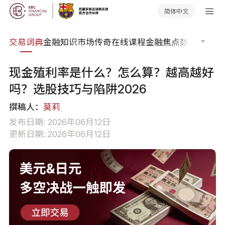
简体中文
交易词典
金融知识
市场传奇
在线课程
金融焦点
数据报告
市
现金殖利率是什么？怎么算？越高越好
吗？选股技巧与陷阱2026
撰稿人：
莫莉
发布日期: 2026年06月12日
更新日期: 2026年06月12日