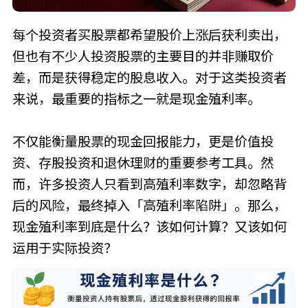
每个投资者买股票都希望股价上涨后获利卖出，
但也有不少人投资股票的主要目的并非赚取价
差，而是获得稳定的股息收入。对于这类投资者
来说，最重要的指标之一就是现金殖利率。
不仅能衡量股票的现金回报能力，更是价值投
资、存股投资和退休理财的重要参考工具。然
而，许多投资人只看到高殖利率数字，却忽略背
后的风险，最终掉入「高殖利率陷阱」。那么，
现金殖利率到底是什么？该如何计算？又该如何
运用于实际投资？