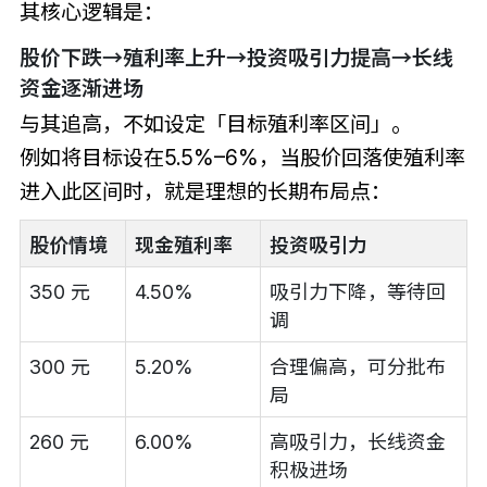
其核心逻辑是：
股价下跌→殖利率上升→投资吸引力提高→长线
资金逐渐进场
与其追高，不如设定「目标殖利率区间」。
例如将目标设在5.5%–6%，当股价回落使殖利率
进入此区间时，就是理想的长期布局点：
股价情境
现金殖利率
投资吸引力
350 元
4.50%
吸引力下降，等待回
调
300 元
5.20%
合理偏高，可分批布
局
260 元
6.00%
高吸引力，长线资金
积极进场