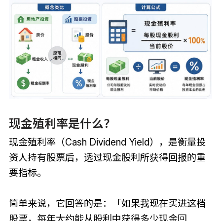
现金殖利率是什么？
现金殖利率（Cash Dividend Yield），是衡量投
资人持有股票后，透过现金股利所获得回报的重
要指标。
简单来说，它回答的是：「如果我现在买进这档
股票，每年大约能从股利中获得多少现金回