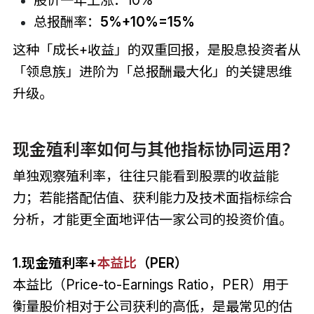
股价一年上涨：10%
总报酬率：
5%+10%=15%
这种「成长+收益」的双重回报，是股息投资者从
「领息族」进阶为「总报酬最大化」的关键思维
升级。
现金殖利率如何与其他指标协同运用？
单独观察殖利率，往往只能看到股票的收益能
力；若能搭配估值、获利能力及技术面指标综合
分析，才能更全面地评估一家公司的投资价值。
1.现金殖利率+
本益比
（PER）
本益比（Price-to-Earnings Ratio，PER）用于
衡量股价相对于公司获利的高低，是最常见的估