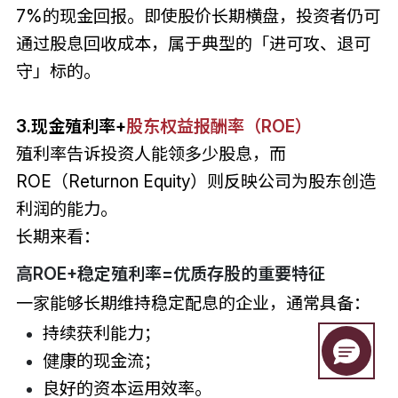
7%的现金回报。即使股价长期横盘，投资者仍可
通过股息回收成本，属于典型的「进可攻、退可
守」标的。
3.现金殖利率+
股东权益报酬率（ROE）
殖利率告诉投资人能领多少股息，而
ROE（Returnon Equity）则反映公司为股东创造
利润的能力。
长期来看：
高ROE+稳定殖利率=优质存股的重要特征
一家能够长期维持稳定配息的企业，通常具备：
持续获利能力；
健康的现金流；
良好的资本运用效率。