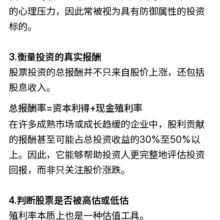
的心理压力，因此常被视为具有防御属性的投资
标的。
3.衡量投资的真实报酬
股票投资的总报酬并不只来自股价上涨，还包括
股息收入。
总报酬率=资本利得+现金殖利率
在许多成熟市场或成长趋缓的企业中，股利贡献
的报酬甚至可能占总投资收益的30%至50%以
上。因此，它能够帮助投资人更完整地评估投资
回报，而非只关注股价涨跌。
4.判断股票是否被高估或低估
殖利率本质上也是一种估值工具。