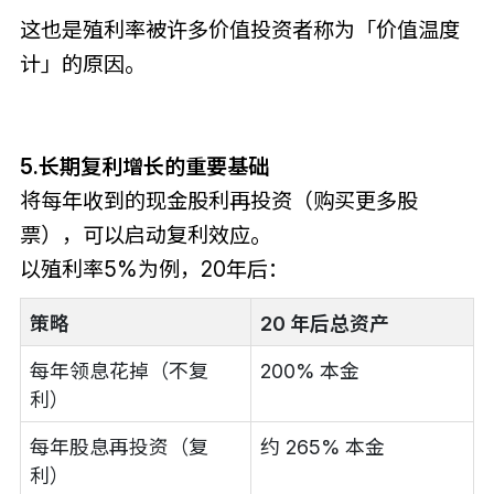
这也是殖利率被许多价值投资者称为「价值温度
计」的原因。
5.长期复利增长的重要基础
将每年收到的现金股利再投资（购买更多股
票），可以启动复利效应。
以殖利率5%为例，20年后：
策略
20 年后总资产
每年领息花掉（不复
200% 本金
利）
每年股息再投资（复
约 265% 本金
利）