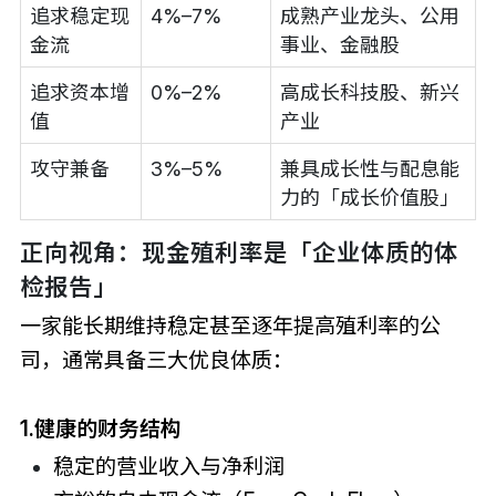
追求稳定现
4%–7%
成熟产业龙头、公用
金流
事业、金融股
追求资本增
0%–2%
高成长科技股、新兴
值
产业
攻守兼备
3%–5%
兼具成长性与配息能
力的「成长价值股」
正向视角：现金殖利率是「企业体质的体
检报告」
一家能长期维持稳定甚至逐年提高殖利率的公
司，通常具备三大优良体质：
1.健康的财务结构
稳定的营业收入与净利润