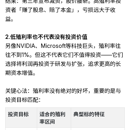
结果：第三年宣布减资，股价腰斩。高殖利率投
资者「赚了股息、赔了本金」，亏损远大于收
益。
2.低殖利率也不代表没有投资价值
另像NVIDIA、Microsoft等科技巨头，殖利率往
往不到1%。但这不代表它们不值得投资——它们
选择将利润再投资于研发与扩张，追求更高的长
期资本增值。
关键心法：殖利率没有绝对的好坏，重要的是与
投资目标匹配：
投资目标
适合的殖利
典型标的特征
率区间