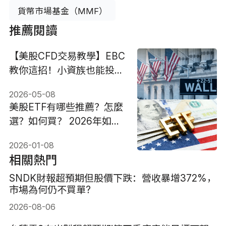
貨幣市場基金（MMF）
推薦閱讀
【美股CFD交易教學】EBC
教你這招！小資族也能投資
SPY與QQQ，掌握美股保
2026-05-08
證金交易靈活性！
美股ETF有哪些推薦？怎麼
選？如何買？ 2026年如何
配置？
2026-01-08
相關熱門
SNDK財報超預期但股價下跌：營收暴增372%，
市場為何仍不買單?
2026-08-06