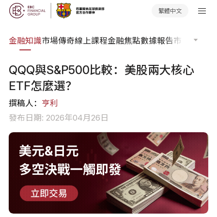
繁體中文
詞典
金融知識
市場傳奇
線上課程
金融焦點
數據報告
市場分析
市
QQQ與S&P500比較：美股兩大核心
ETF怎麼選？
撰稿人：
亨利
發布日期: 2026年04月26日