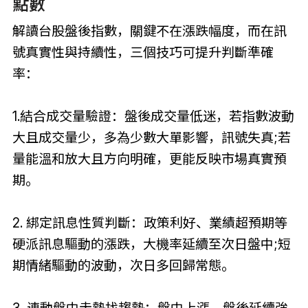
點數
解讀台股盤後指數，關鍵不在漲跌幅度，而在訊
號真實性與持續性，三個技巧可提升判斷準確
率：
1.
結合成交量驗證：盤後成交量低迷，若指數波動
大且成交量少，多為少數大單影響，訊號失真;若
量能溫和放大且方向明確，更能反映市場真實預
期。
2. 綁定訊息性質判斷：政策利好、業績超預期等
硬派訊息驅動的漲跌，大機率延續至次日盤中;短
期情緒驅動的波動，次日多回歸常態。
3. 連動盤中走勢找趨勢：盤中上漲、盤後延續強