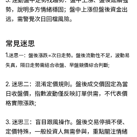
勢，說明多方情緒穩固；盤中上漲但盤後資金出
逃，需警覺次日回檔風險。
常見迷思
1.
迷思一：盤後漲跌=次日走勢。盤後流動性不足，波動易
失真，隔日走勢需結合收盤、早盤競價綜合判斷;
2. 迷思二：混淆定價規則。盤後成交價固定為當
日收盤價，指數波動僅反映訂單供需，不代表價
格實際漲跌;
3. 迷思三：盲目跟風操作。盤後交易停損不便、
定價特殊，一般投資人無需參與，重點關注情緒