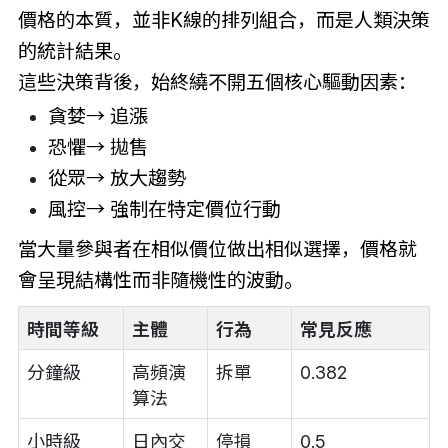
價格的本質，並非K線的排列組合，而是人類決策
的統計結果。
這些決策背後，始終繞不開五個核心驅動因素：
貪婪→ 追漲
恐懼→ 拋售
從眾→ 放大趨勢
風控→ 強制在特定價位行動
當大量參與者在相似價位做出相似選擇，價格就
會呈現結構性而非隨機性的波動。
時間等級
主體
行為
常見反應
分鐘級
高頻演
拆單
0.382
算法
小時級
日內交
停損
0.5