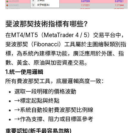
斐波那契技術指標有哪些?
在MT4/MT5（MetaTrader 4 / 5）交易平台中，
斐波那契（Fibonacci）工具屬於主圖繪製類別指
標，為系統內建標準功能，廣泛應用於外匯、指
數、黃金、原油與加密資產交易。
1.統一使用邏輯
所有
費波那契
工具，底層邏輯高度一致：
選取一段明確的價格波動
→標定起點與終點
→系統自動投射費波那契比例線
→作為支撐、阻力或目標區參考
重要認知(新手最容易忽略)