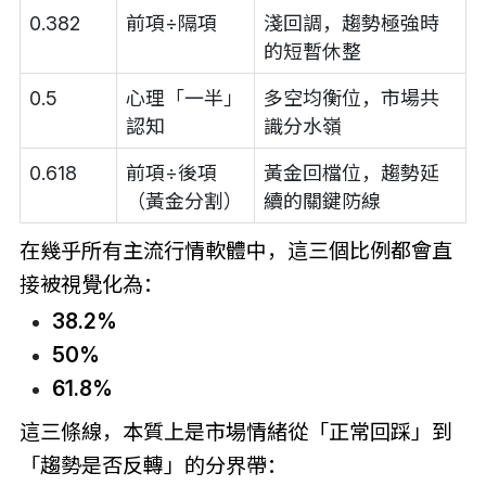
0.382
前項÷隔項
淺回調，趨勢極強時
的短暫休整
0.5
心理「一半」
多空均衡位，市場共
認知
識分水嶺
0.618
前項÷後項
黃金回檔位，趨勢延
（黃金分割）
續的關鍵防線
在幾乎所有主流行情軟體中，這三個比例都會直
接被視覺化為：
38.2%
50%
61.8%
這三條線，本質上是市場情緒從「正常回踩」到
「趨勢是否反轉」的分界帶：