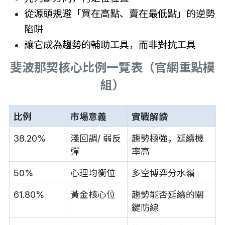
從源頭規避「買在高點、賣在最低點」的逆勢
陷阱
讓它成為趨勢的輔助工具，而非對抗工具
斐波那契核心比例一覽表（官網重點模
組）
比例
市場意義
實戰解讀
38.20%
淺回調/ 弱反
趨勢極強，延續機
彈
率高
50%
心理均衡位
多空博弈分水嶺
61.80%
黃金核心位
趨勢能否延續的關
鍵防線