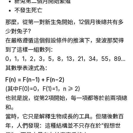
新兔第二個月開始繁殖
不發生死亡
那麼，從第一對新生兔開始，12個月後總共有多
少對兔子?
在嚴格遵循這個假設條件的推演下，斐波那契得
到了這樣一組數列：
0，1，1，2，3，5，8，13，21，34，55，89…
其數學表達式為：
F(n) = F(n−1) + F(n−2)
(其中F(0)=0，F(1)=1，n ≥ 2)
也就是說，從第2項開始，每一項都等於前兩項總
和。
當時，它只是解釋生物成長的工具。但隨後數百
年，人們發現：這種結構並不只存在於“假想世