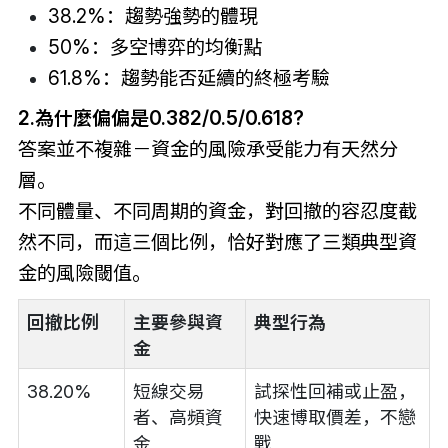
38.2%：趨勢強勢的體現
50%：多空博弈的均衡點
61.8%：趨勢能否延續的終極考驗
2.為什麼偏偏是0.382/0.5/0.618?
答案並不複雜－資金的風險承受能力有天然分
層。
不同體量、不同周期的資金，對回撤的容忍度截
然不同，而這三個比例，恰好對應了三類典型資
金的風險閾值。
回撤比例
主要參與資
典型行為
金
38.20%
短線交易
試探性回補或止盈，
者、高頻資
快速博取價差，不戀
金
戰