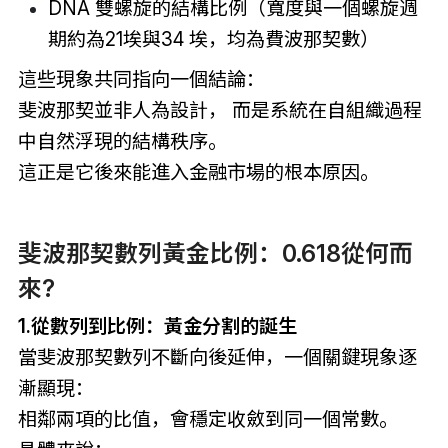
DNA 雙螺旋的結構比例（寬度與一個螺旋週
期約為21埃與34 埃，均為費波那契數）
這些現象共同指向一個結論：
斐波那契並非人為設計， 而是系統在自組織過程
中自然浮現的結構秩序。
這正是它後來能進入金融市場的根本原因。
斐波那契數列黃金比例：0.618從何而
來?
1.從數列到比例：黃金分割的誕生
當斐波那契數列不斷向後延伸，一個關鍵現象逐
漸顯現：
相鄰兩項的比值，會穩定收斂到同一個常數。