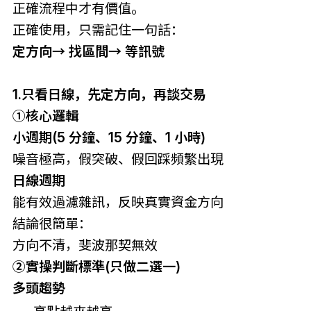
正確流程中才有價值。
正確使用，只需記住一句話：
定方向→ 找區間→ 等訊號
1.只看日線，先定方向，再談交易
①核心邏輯
小週期(5 分鐘、15 分鐘、1 小時)
噪音極高，假突破、假回踩頻繁出現
日線週期
能有效過濾雜訊，反映真實資金方向
結論很簡單：
方向不清，斐波那契無效
②
實操判斷標準(只做二選一)
多頭趨勢