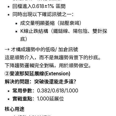
回檔進入0.618±1% 區間
同時出現以下確認訊號之一：
成交量明顯萎縮（拋壓衰竭）
K線止跌結構（鐵鎚線、陽包陰、雙針探
底）
→ 才構成趨勢中的低吸/ 加倉訊號
這是順勢介入，而不是無趨勢背景下的抄底。
下降趨勢邏輯完全對稱，用於順勢做空。
②
斐波那契延展線(Extension)
解決的問題：突破後還能走多遠？
常用參數
：0.382/0.618/1.000
實戰重點
：1.000延展位
核心用途