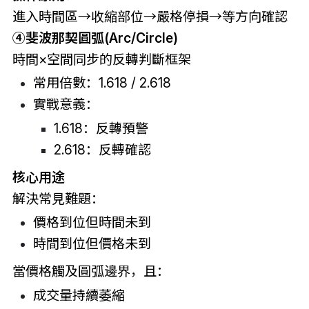
進入時間區→收縮部位→嚴格停損→等方向確認
④
斐波那契圓弧(Arc/Circle)
時間×空間同步的反轉判斷框架
常用倍數：1.618 / 2.618
實戰意義：
1.618：反轉預警
2.618：反轉確認
核心用途
解決常見難題：
價格到位但時間未到
時間到位但價格未到
當價格觸及圓弧邊界，且：
成交量持續萎縮