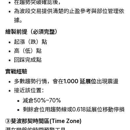
在趨勢突破確認後，
為波段交易提供清楚的止盈參考與部位管理依
據。
繪製前提（必須完整）
起漲（跌）點
高（低）點
回踩完成點
實戰經驗
多數趨勢行情，會在
1.000 延展位
出現震盪
接近該位置：
減倉50%–70%
剩餘倉位用趨勢線或0.618延展位移動停損
③
斐波那契時間區(Time Zone)
潛在變盤的時間預警工具