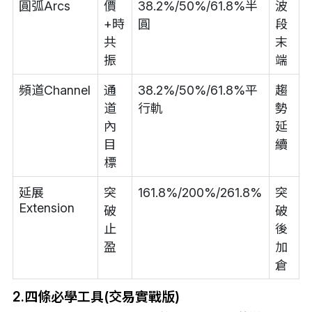
圓弧Arcs
價
38.2%/50%/61.8%半
波
+時
圓
段
共
末
振
端
頻道Channel
通
38.2%/50%/61.8%平
趨
道
行軌
勢
內
延
目
續
標
延展
突
161.8%/200%/261.8%
突
Extension
破
破
止
後
盈
加
倉
2.四條必學工具(交易實戰版)