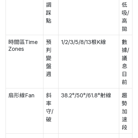
調
低
踩
吸/
點
高
拋
時間區Time
預
1/2/3/5/8/13根K線
數
Zones
判
據/
變
議
盤
息
週
日
前
扇形線Fan
斜
38.2°/50°/61.8°射線
趨
率
勢
守/
加
破
速
段