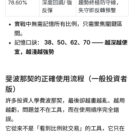
78.60%
深度回調/ 強
趨勢終極防守線，
反彈
失守即反轉預警
實戰中無需記憶所有比例，只需聚焦關鍵區
間。
記憶口訣：
38、50、62、70 —— 越深越便
宜，越淺越強勢
斐波那契的正確使用流程（一般投資者
版）
許多投資人
學費波那契
，最後卻越畫越亂、越用
越虧，問題並不在工具，而在使用順序完全錯
誤。
它從來不是「看到比例就交易」的工具，它只在