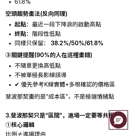
61.8%
空頭趨勢畫法(反向同理)
起點
：最近一段下降浪的啟動高點
終點
：階段性低點
同樣只保留：
38.2%/50%/61.8%
③關鍵提醒(90%的人在這裡畫錯)
不隨意更換高低點
不被單極長影線誤導
✔ 優先參考K線實體+多根確認的價格區
斐波那契畫的是“成本區”，不是極端情緒點
3.斐波那契只是“區間”，進場一定要等共振
①核心邏輯
比例≠進場理由