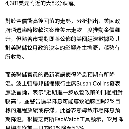
4
,
381美元附近的大部分跌幅。
對於金價衝高後回落的走勢，分析指出，美國政
府通過臨時撥款法案後美元走軟一度推動金價飆
升，但隨著市場對即將公佈的美國經濟數據及其
對美聯儲12月政策決定的影響產生擔憂，漲勢有
所收斂。
而美聯儲官員的最新演講使得降息預期有所降
溫。波士頓聯邦儲備銀行主席Susan Collins發表
鷹派言論，表示"近期進一步放鬆政策的門檻相對
較高"，並警告過早降息可能導致通膨回歸2%目
標的進程放緩或停滯。此番表態導致市場降息預
期降溫，根據芝商所FedWatch工具顯示，12月降
息機率從前一日的62%降至53%。