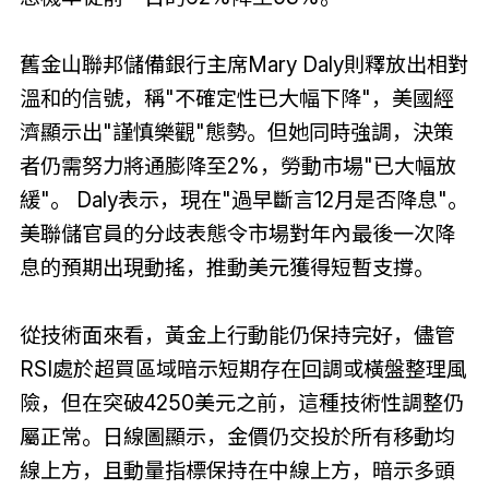
舊金山聯邦儲備銀行主席Mary Daly則釋放出相對
溫和的信號，稱"不確定性已大幅下降"，美國經
濟顯示出"謹慎樂觀"態勢。但她同時強調，決策
者仍需努力將通膨降至2%，勞動市場"已大幅放
緩"。 Daly表示，現在"過早斷言12月是否降息"。
美聯儲官員的分歧表態令市場對年內最後一次降
息的預期出現動搖，推動美元獲得短暫支撐。
從技術面來看，黃金上行動能仍保持完好，儘管
RSI處於超買區域暗示短期存在回調或橫盤整理風
險，但在突破4250美元之前，這種技術性調整仍
屬正常。日線圖顯示，金價仍交投於所有移動均
線上方，且動量指標保持在中線上方，暗示多頭