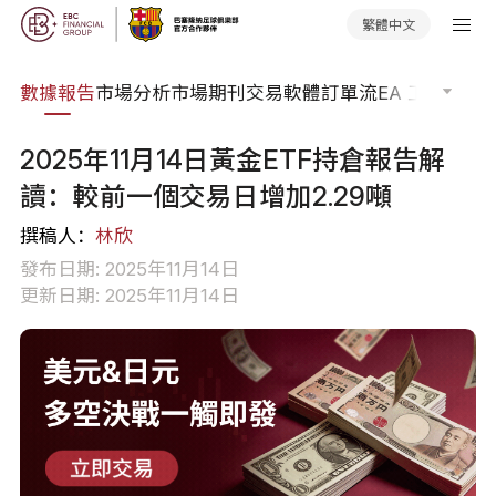
繁體中文
焦點
數據報告
市場分析
市場期刊
交易軟體
訂單流
EA 工具庫
交
2025年11月14日黃金ETF持倉報告解
讀：較前一個交易日增加2.29噸
撰稿人：
林欣
發布日期: 2025年11月14日
更新日期: 2025年11月14日