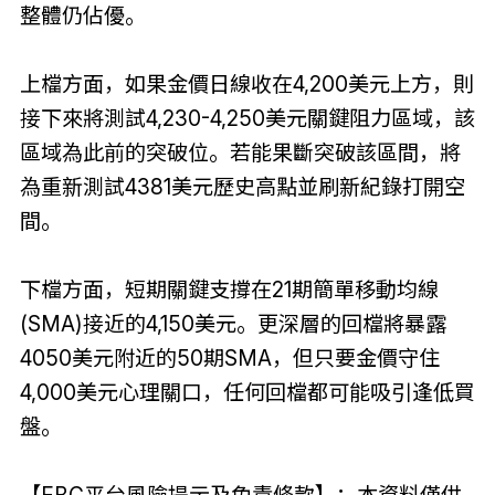
整體仍佔優。
上檔方面，如果金價日線收在4
,
200美元上方，則
接下來將測試4
,
230-4
,
250美元關鍵阻力區域，該
區域為此前的突破位。若能果斷突破該區間，將
為重新測試4381美元歷史高點並刷新紀錄打開空
間。
下檔方面，短期關鍵支撐在21期簡單移動均線
(SMA)接近的4
,
150美元。更深層的回檔將暴露
4050美元附近的50期SMA，但只要金價守住
4
,
000美元心理關口，任何回檔都可能吸引逢低買
盤。