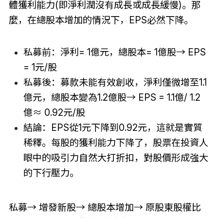
體獲利能力(即淨利潤沒有成長或成長緩慢)。那
麼，在總股本增加的情況下，EPS必然下降。
私募前：淨利= 1億元，總股本= 1億股→ EPS
= 1元/股
私募後：募款未能有效創收，淨利僅微增至1.1
億元，總股本變為1.2億股→ EPS = 1.1億/ 1.2
億≈ 0.92元/股
結論：EPS從1元下降到0.92元，這就是實質
稀釋。每股的獲利能力下降了，股票在投資人
眼中的吸引力自然大打折扣，對股價形成強大
的下行壓力。
私募→ 增發新股→ 總股本增加→ 原股東股權比