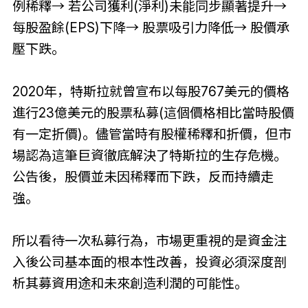
例稀釋→ 若公司獲利(淨利)未能同步顯著提升→
每股盈餘(EPS)下降→ 股票吸引力降低→ 股價承
壓下跌。
2020年，特斯拉就曾宣布以每股767美元的價格
進行23億美元的股票私募(這個價格相比當時股價
有一定折價)。儘管當時有股權稀釋和折價，但市
場認為這筆巨資徹底解決了特斯拉的生存危機。
公告後，股價並未因稀釋而下跌，反而持續走
強。
所以看待一次私募行為，市場更重視的是資金注
入後公司基本面的根本性改善，投資必須深度剖
析其募資用途和未來創造利潤的可能性。