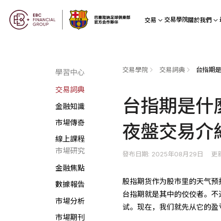
交易學院
交易
關於我們
交易學院
交易詞典
學習中心
交易詞典
台指期是什
金融知識
市場傳奇
夜盤交易介
線上課程
市場研究
發布日期: 2025年08月29日
更新
金融焦點
股指期货作为股市里的天气预
數據報告
台指期就是其中的佼佼者。不
市場分析
试。现在，我们就先从它的盈
市場期刊