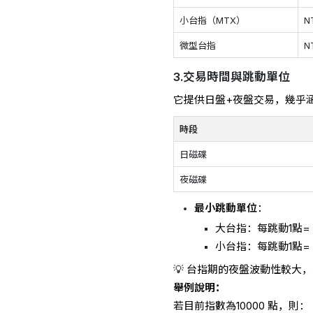
小台指（MTX）
N
微型台指
N
3.交易時間與跳動單位
它提供日盤+夜盤交易，幾乎
時段
日磁碟
夜磁碟
最小跳動單位
：
大台指：每跳動1點= N
小台指：每跳動1點= 
💡 台指期的夜盤波動性較大
舉例說明：
若目前指數為10000 點，則：