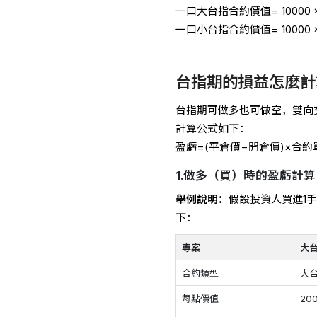
一口大台指合約價值= 10000 × 
一口小台指合約價值= 10000 ×
台指期的損益怎麼計
台指期可做多也可做空，雙向
計算公式如下：
盈虧=(平倉價−開倉價)×合約
1.做多（買）時的盈虧計算
舉例說明：
假設投資人買進1手
下：
專案
大
合約類型
大
每點價值
20