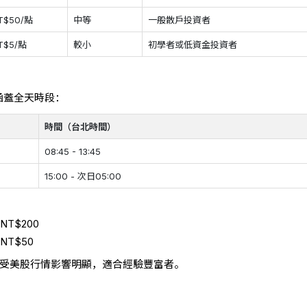
T$50/點
中等
一般散戶投資者
T$5/點
較小
初學者或低資金投資者
涵蓋全天時段：
時間（台北時間）
08:45 - 13:45
15:00 - 次日05:00
T$200
NT$50
，受美股行情影響明顯，適合經驗豐富者。