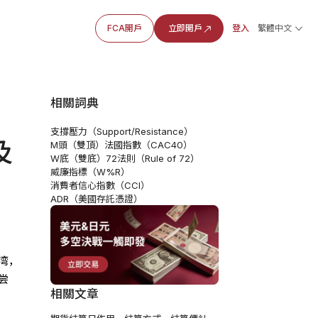
FCA開戶
立即開戶
登入
繁體中文
相關詞典
支撐壓力（Support/Resistance）
及
M頭（雙頂）
法國指數（CAC40）
W底（雙底）
72法則（Rule of 72）
威廉指標（W%R）
消費者信心指數（CCI）
ADR（美國存託憑證）
湾，
尝
相關文章