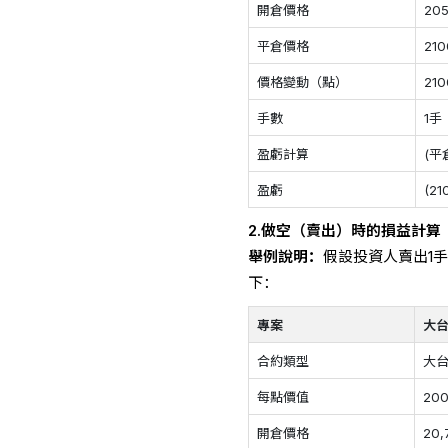
開倉價格
20
平倉價格
21
價格變動（點）
210
手數
1手
盈虧計算
(平
盈虧
(21
2.做空（賣出）時的損益計算
舉例說明：
假設投資人賣出1手
下：
專案
大台
合約類型
大台
每點價值
20
開倉價格
20