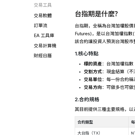
交易工具
台指期是什麼？
交易軟體
訂單流
台指期，全稱為台灣加權股價指數期貨(Taiw
Futures)，是以台灣加權指數
EA 工具庫
該合約讓投資人預測台灣股市
交易計算機
1.核心特點
財經日曆
標的資產
：台灣加權指數
交割方式
：現金結算（不
交易單位
：每一份合約稱為
交易方向
：可做多也可做
2.合約規格
其目前提供三種主要規格，以
合約類型
大台指（TX）
N