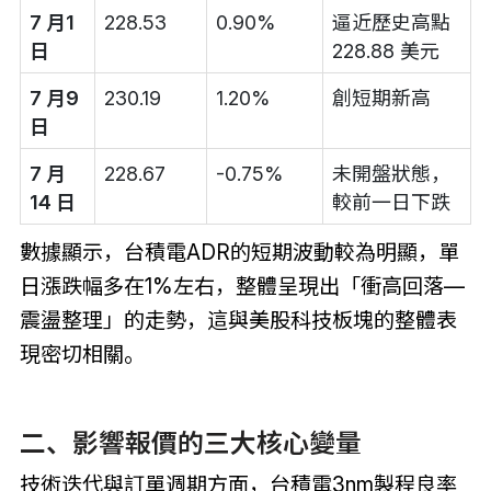
7 月1
228.53
0.90%
逼近歷史高點
日
228.88 美元
7 月9
230.19
1.20%
創短期新高
日
7 月
228.67
-0.75%
未開盤狀態，
14 日
較前一日下跌
數據顯示，台積電ADR的短期波動較為明顯，單
日漲跌幅多在1%左右，整體呈現出「衝高回落—
震盪整理」的走勢，這與美股科技板塊的整體表
現密切相關。
二、影響報價的三大核心變量
技術迭代與訂單週期方面，台積電3nm製程良率