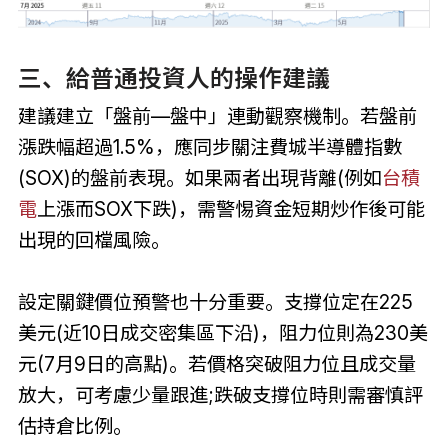
三、給普通投資人的操作建議
建議建立「盤前—盤中」連動觀察機制。若盤前
漲跌幅超過1.5%，應同步關注費城半導體指數
(SOX)的盤前表現。如果兩者出現背離(例如
台積
電
上漲而SOX下跌)，需警惕資金短期炒作後可能
出現的回檔風險。
設定關鍵價位預警也十分重要。支撐位定在225
美元(近10日成交密集區下沿)，阻力位則為230美
元(7月9日的高點)。若價格突破阻力位且成交量
放大，可考慮少量跟進;跌破支撐位時則需審慎評
估持倉比例。