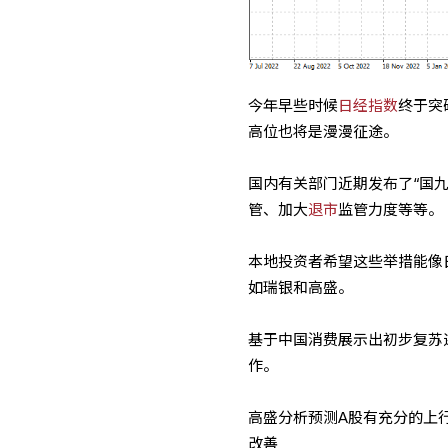
今年早些时候
日经指数
终于突破
高位也将是漫漫征途。
国内有关部门近期发布了“国
管、加大
退市
监管力度等等。
本地投资者希望这些举措能像
如瑞银和高盛。
基于中国消费展示出初步复苏
作。
高盛分析预测A股有充分的上
改善