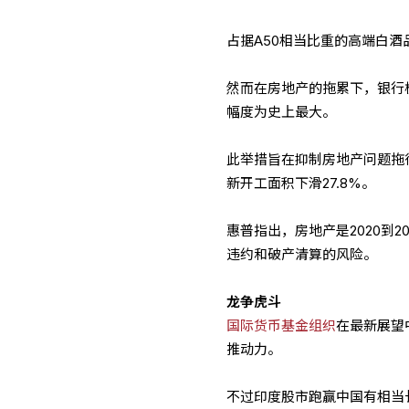
占据A50相当比重的高端白酒
然而在房地产的拖累下，银行
幅度为史上最大。
此举措旨在抑制房地产问题拖
新开工面积下滑27.8%。
惠普指出，房地产是2020到2
违约和破产清算的风险。
龙争虎斗
国际货币基金组织
在最新展望
推动力。
不过印度股市跑赢中国有相当长