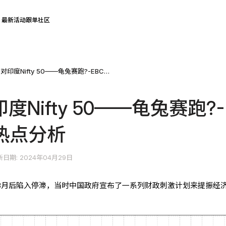
最新活动
跟单社区
中国A50对印度Nifty 50——龟兔赛跑?-EBC研究院热点分析
度Nifty 50——龟兔赛跑?-
热点分析
日期: 2024年04月29日
从3月后陷入停滞，当时中国政府宣布了一系列财政刺激计划来提振经