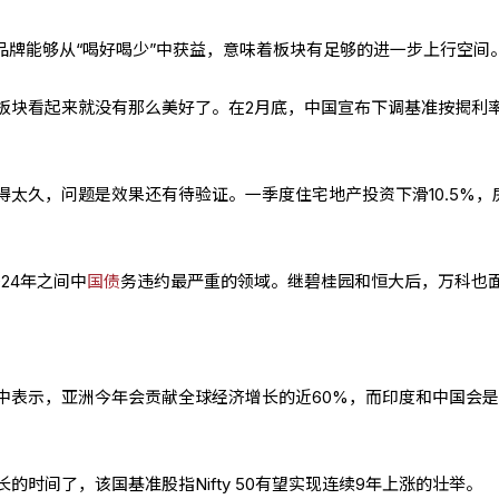
品牌能够从“喝好喝少”中获益，意味着板块有足够的进一步上行空间
板块看起来就没有那么美好了。在2月底，中国宣布下调基准按揭利
得太久，问题是效果还有待验证。一季度住宅地产投资下滑10.5%，
024年之间中
国债
务违约最严重的领域。继碧桂园和恒大后，万科也
中表示，亚洲今年会贡献全球经济增长的近60%，而印度和中国会
的时间了，该国基准股指Nifty 50有望实现连续9年上涨的壮举。