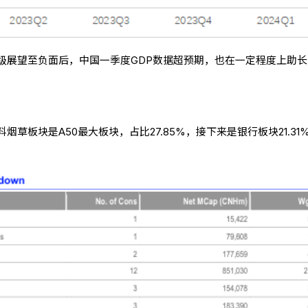
级展望至负面后，中国一季度GDP数据超预期，也在一定程度上助长
草板块是A50最大板块，占比27.85%，接下来是银行板块21.31