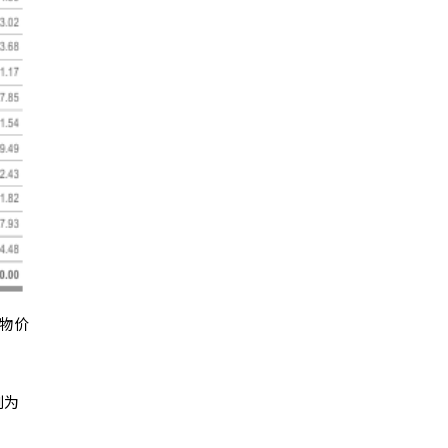
物价
则为