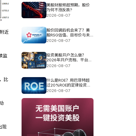
美股财报频超预期，股价
为何不涨反跌?
2026-08-07
股价回调后机会来了？美
0附近
股RSG估值、目标价与未
来空间解析
2026-08-07
投资美股开户怎么做？
续监
2026年开户流程、平台选
择与费用指南
2026-08-07
，比
什么是ROE？用巴菲特超
过20%ROE的定律投资真
的可以？
2026-08-07
动
出现