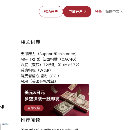
FCA开户
立即开户
登录
简体中文
相关词典
支撑压力（Support/Resistance）
M头（双顶）
法国指数（CAC40）
W底（双底）
72法则（Rule of 72）
威廉指标（W%R）
消费者信心指数（CCI）
ADR（美国存托凭证）
济和
推荐阅读