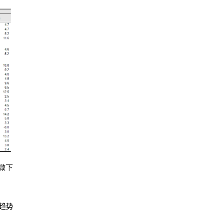
微下
趋势