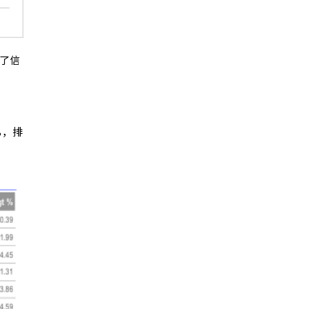
了信
%，排