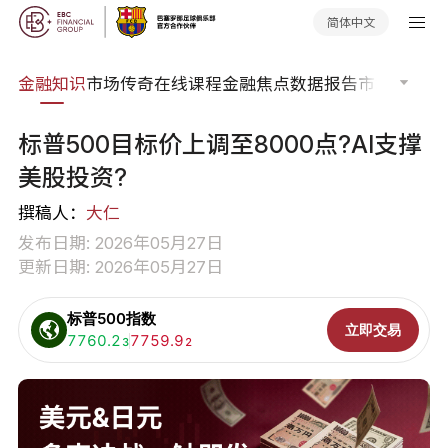
简体中文
词典
金融知识
市场传奇
在线课程
金融焦点
数据报告
市场分析
市
标普500目标价上调至8000点?AI支撑
美股投资?
撰稿人：
大仁
发布日期: 2026年05月27日
更新日期: 2026年05月27日
标普500指数
立即交易
买入:
7760.2
卖出:
7759.9
3
2