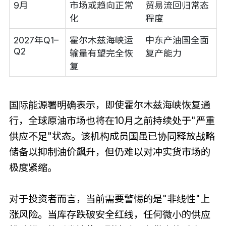
9月
市场或趋向正常
贸易流回归常态
化
程度
2027年Q1–
霍尔木兹海峡运
中东产油国全面
Q2
输量有望完全恢
复产能力
复
国际能源署明确表示，即使霍尔木兹海峡恢复通
行，全球原油市场也将在10月之前持续处于"严重
供应不足"状态。该机构成员国虽已协同释放战略
储备以抑制油价飙升，但仍难以对冲实货市场的
极度紧缩。
对于投资者而言，当前需要警惕的是"非线性"上
涨风险。当库存跌破安全红线，任何微小的供应