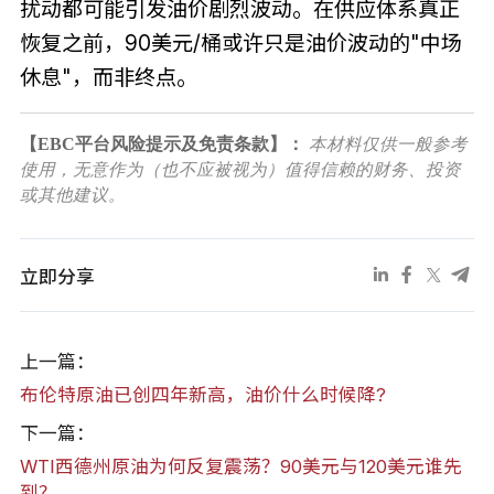
扰动都可能引发油价剧烈波动。在供应体系真正
恢复之前，90美元/桶或许只是油价波动的"中场
休息"，而非终点。
【EBC平台风险提示及免责条款】：
本材料仅供一般参考
使用，无意作为（也不应被视为）值得信赖的财务、投资
或其他建议。
立即分享
上一篇：
布伦特原油已创四年新高，油价什么时候降?
下一篇：
WTI西德州原油为何反复震荡？90美元与120美元谁先
到？