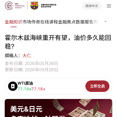
简体中文
词典
金融知识
市场传奇
在线课程
金融焦点
数据报告
市场分析
市
霍尔木兹海峡重开有望，油价多久能回
稳?
撰稿人：
大仁
发布日期: 2026年05月26日
更新日期: 2026年05月26日
WTI原油
立即交易
买入:
77.19
卖出:
77.18
8
4