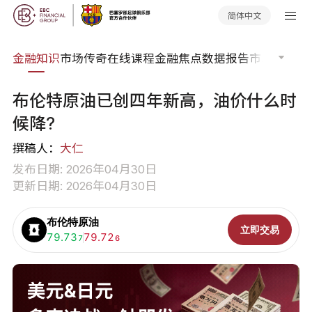
简体中文
词典
金融知识
市场传奇
在线课程
金融焦点
数据报告
市场分析
市
布伦特原油已创四年新高，油价什么时
候降?
撰稿人：
大仁
发布日期: 2026年04月30日
更新日期: 2026年04月30日
布伦特原油
立即交易
买入:
79.73
卖出:
79.72
7
6