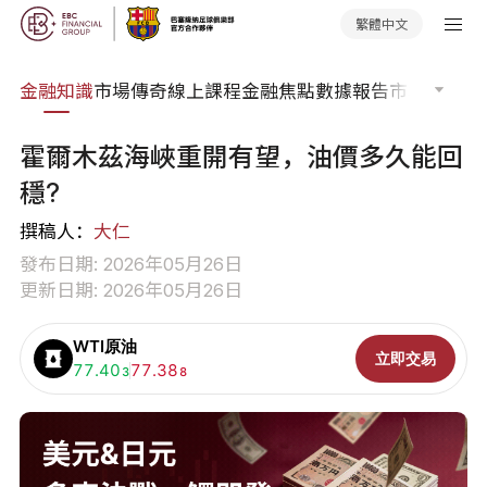
繁體中文
詞典
金融知識
市場傳奇
線上課程
金融焦點
數據報告
市場分析
市
霍爾木茲海峽重開有望，油價多久能回
穩?
撰稿人：
大仁
發布日期: 2026年05月26日
更新日期: 2026年05月26日
WTI原油
立即交易
買入:
77.40
賣出:
77.38
3
8