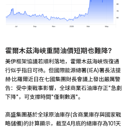
霍爾木茲海峽重開油價短期也難降?
美伊框架協議若順利落地，霍爾木茲海峽恢復通
行似乎指日可待。但國際能源總署(IEA)署長法提
赫·比羅爾近日在七國集團財長會議上發出嚴厲警
告：受中東戰事影響，全球商業石油庫存正"急劇
下降"，可支撐時間"僅剩數週"。
高盛集團基於全球原油庫存(含商業庫存與國家戰
略儲備)的計算顯示，截至4月底的總庫存為101天