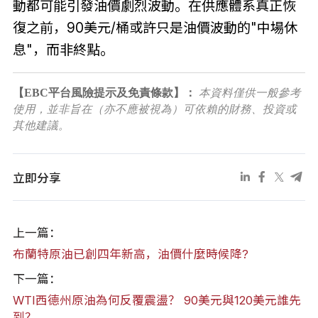
動都可能引發油價劇烈波動。在供應體系真正恢
復之前，90美元/桶或許只是油價波動的"中場休
息"，而非終點。
【EBC平台風險提示及免責條款】：
本資料僅供一般參考
使用，並非旨在（亦不應被視為）可依賴的財務、投資或
其他建議。
立即分享
上一篇：
布蘭特原油已創四年新高，油價什麼時候降?
下一篇：
WTI西德州原油為何反覆震盪？ 90美元與120美元誰先
到？