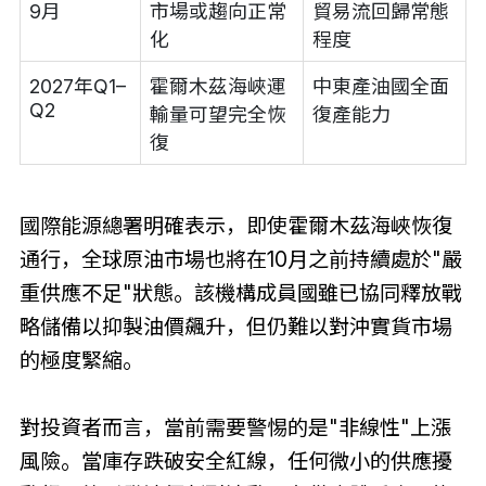
9月
市場或趨向正常
貿易流回歸常態
化
程度
2027年Q1–
霍爾木茲海峽運
中東產油國全面
Q2
輸量可望完全恢
復產能力
復
國際能源總署明確表示，即使霍爾木茲海峽恢復
通行，全球原油市場也將在10月之前持續處於"嚴
重供應不足"狀態。該機構成員國雖已協同釋放戰
略儲備以抑製油價飆升，但仍難以對沖實貨市場
的極度緊縮。
對投資者而言，當前需要警惕的是"非線性"上漲
風險。當庫存跌破安全紅線，任何微小的供應擾