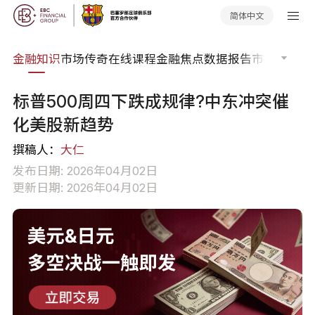
简体中文
词典
金融知识
市场传奇
在线课程
金融焦点
数据报告
市场分析
市
标普500周四下跌成规律?中东冲突催
化美股新趋势
撰稿人：
大仁
发布日期: 2026年04月02日
更新日期: 2026年04月02日