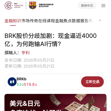
简体中文
词典
金融知识
市场传奇
在线课程
金融焦点
数据报告
市场分析
市
BRK股价分歧加剧：现金逼近4000
亿，为何跑输AI行情?
撰稿人：
亨利
发布日期: 2026年05月21日
更新日期: 2026年05月21日
BRKb
立即交易
买入:
52
卖出:
519.8
0
3