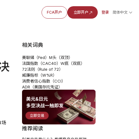
FCA开户
立即开户
登录
简体中文
相关词典
美联储（Fed）
M头（双顶）
决
法国指数（CAC40）
W底（双底）
72法则（Rule of 72）
威廉指标（W%R）
消费者信心指数（CCI）
ADR（美国存托凭证）
市场
推荐阅读