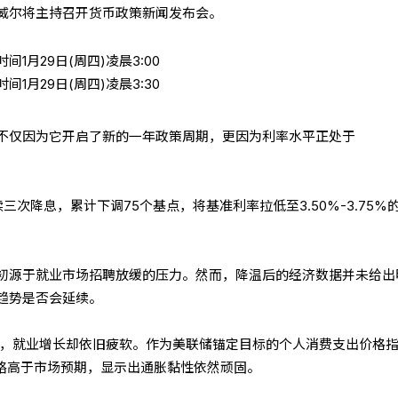
威尔将主持召开货币政策新闻发布会。
1月29日(周四)凌晨3:00
1月29日(周四)凌晨3:30
不仅因为它开启了新的一年政策周期，更因为利率水平正处于
三次降息，累计下调75个基点，将基准利率拉低至3.50%-3.75%
初源于就业市场招聘放缓的压力。然而，降温后的经济数据并未给出
趋势是否会延续。
4%，就业增长却依旧疲软。作为美联储锚定目标的个人消费支出价格
8%，略高于市场预期，显示出通胀黏性依然顽固。