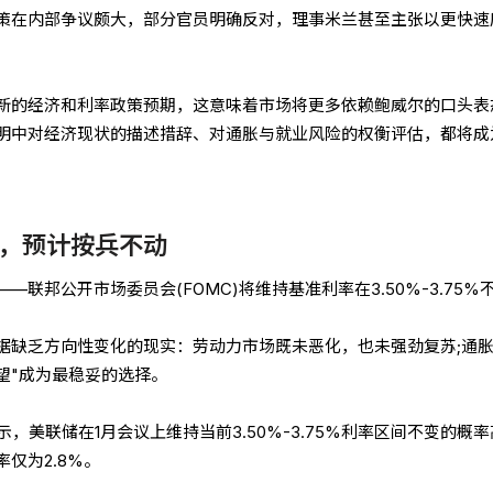
策在内部争议颇大，部分官员明确反对，理事米兰甚至主张以更快速
新的经济和利率政策预期，这意味着市场将更多依赖鲍威尔的口头表
明中对经济现状的描述措辞、对通胀与就业风险的权衡评估，都将成
，预计按兵不动
联邦公开市场委员会(FOMC)将维持基准利率在3.50%-3.75%
据缺乏方向性变化的现实：劳动力市场既未恶化，也未强劲复苏;通
望"成为最稳妥的选择。
示，美联储在1月会议上维持当前3.50%-3.75%利率区间不变的概
率仅为2.8%。