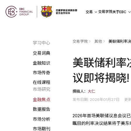
交易学院
交易
关于EBC
交易学院
其他
学习中心
交易词典
美联储利率
金融知识
市场传奇
议即将揭晓!
在线课程
市场研究
撰稿人：
大仁
发布日期: 2026年01月27日
更新
金融焦点
数据报告
2026年首场美联储议息会议
市场分析
瞩目的利率决议结果将于美东时
市场期刊