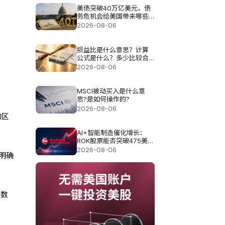
美债突破40万亿美元，债
务危机会给美国带来哪些
影响?
2026-08-06
损益比是什么意思？计算
公式是什么？多少比较合
理？
2026-08-06
MSCI被动买入是什么意
思?是如何操作的?
2026-08-06
的区
AI+智能制造催化增长：
ROK股票能否突破475美元
目标价？
2026-08-06
明确
指数