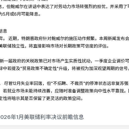
降息，但鲍威尔在讲话中表达了对劳动力市场转强烈的担忧，并采用了
为5月或6月可能降息。
信息
弈。 近期，特朗普政府针对鲍威尔的施压动作频繁。本周新闻发布
美联储独立性，将直接影响市场对长期政策可信度的评估。
 新一届政府的关税政策已对市场产生实质性扰动，一季度企业调价
辞中若提及"贸易政策不确定性"升级，将被视为加深观望周期的信号
 尽管12月失业率回落，但"不招聘、不裁员"的停滞状态远非复苏
，若就业市场未能持续改善，应随时准备调整政策向中性水平靠拢。
定性将暗示其是否保留了更灵活的政策空间。
2026年1月美联储利率决议前瞻信息