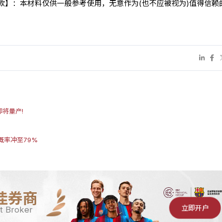
条款】：本材料仅供一般参考使用，无意作为(也不应被视为)值得信赖
即将量产!
概率冲至79%
佳券商
立即开户
t Broker