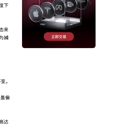
度下
态来
为捕
不变。
胀虽偏
率高达