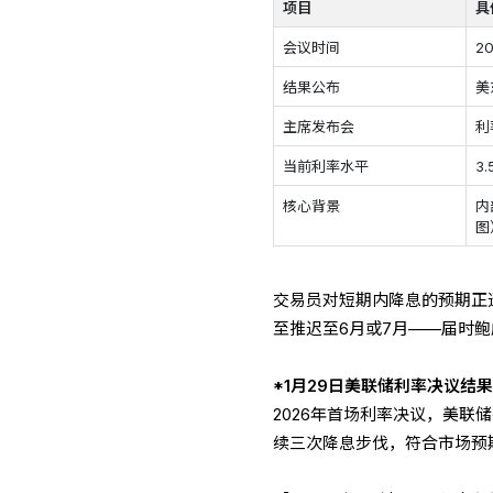
项目
具
会议时间
2
结果公布
美
主席发布会
利
当前利率水平
3
核心背景
内
图
交易员对短期内降息的预期正
至推迟至6月或7月——届时
*1月29日美联储利率决议结
2026年首场利率决议，美联储
续三次降息步伐，符合市场预