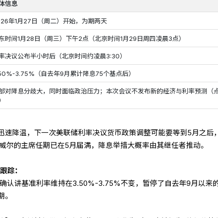
体信息
026年1月27日（周二）开始，为期两天
东时间1月28日（周三）下午2点（北京时间1月29日周四凌晨3点）
率决议公布半小时后（北京时间约凌晨3:30）
.50%-3.75%（自去年9月累计降息75个基点后）
部对降息分歧大，同时面临政治压力；本次会议不发布新的经济与利率预测（
）
迅速降温，下一次美联储利率决议货币政策调整可能要等到5月之后
鲍威尔的主席任期已在5月届满，降息举措大概率由其继任者推动。
果跟踪：
确认讲基准利率维持在3.50%-3.75%不变，暂停了自去年9月以来
期。