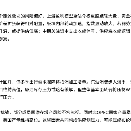
个能源板块的风险偏好，上游盈利模型重估令权重股跑输大盘，资金
价差扩张获得相对配置，板块内部轮动加速，指数波动放大。若弱势
升温，或提供估值底；中期关注资本支出收缩信号，供应端收缩逻辑
修复。
计回升，但冬季出行需求骤降将抵消加工增量。汽油消费步入淡季，
口维持高位，原油库存压力或略有缓解，但整体基本面转弱将压制WT
行压力。
临挑战，部分成员国潜在增产风险不容忽视。同时非OPEC国家产量
，美国产量维持高位。这些因素共同构成供应侧压力，可能压缩布伦