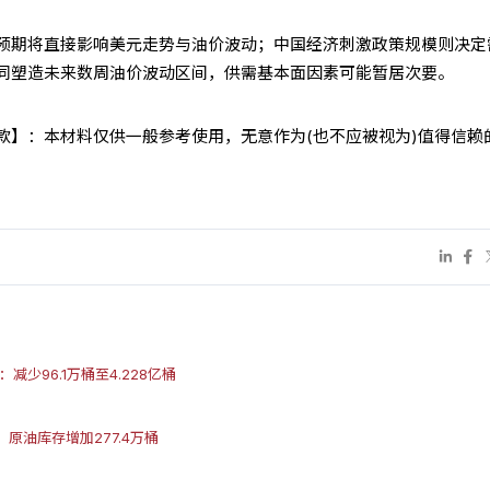
预期将直接影响美元走势与油价波动；中国经济刺激政策规模则决定
同塑造未来数周油价波动区间，供需基本面因素可能暂居次要。
条款】：本材料仅供一般参考使用，无意作为(也不应被视为)值得信赖
：减少96.1万桶至4.228亿桶
据：原油库存增加277.4万桶