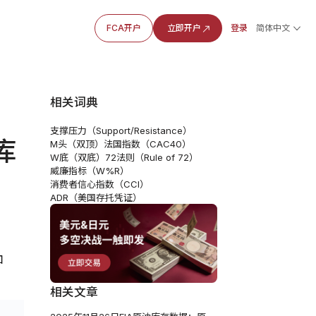
FCA开户
立即开户
登录
简体中文
相关词典
支撑压力（Support/Resistance）
库
M头（双顶）
法国指数（CAC40）
W底（双底）
72法则（Rule of 72）
威廉指标（W%R）
消费者信心指数（CCI）
ADR（美国存托凭证）
如
相关文章