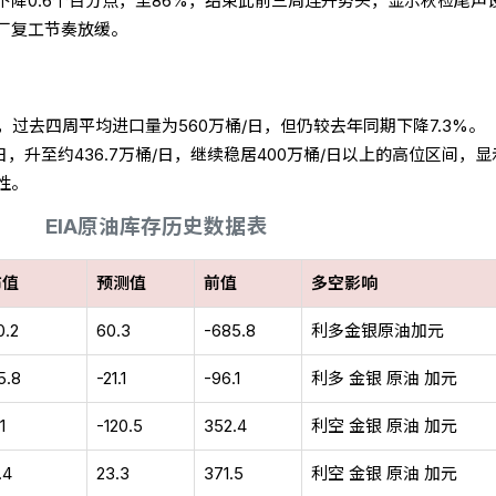
下降0.6个百分点，至86%，结束此前三周连升势头，显示秋检尾声
厂复工节奏放缓。
桶，过去四周平均进口量为560万桶/日，但仍较去年同期下降7.3%。
日，升至约436.7万桶/日，继续稳居400万桶/日以上的高位区间，
性。
EIA原油库存历史数据表
布值
预测值
前值
多空影响
0.2
60.3
-685.8
利多金银原油加元
5.8
-21.1
-96.1
利多 金银 原油 加元
1
-120.5
352.4
利空 金银 原油 加元
.4
23.3
371.5
利空 金银 原油 加元