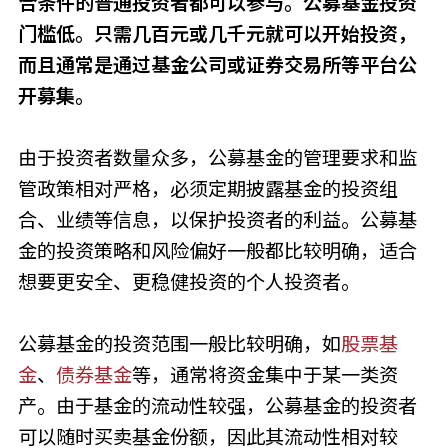
合条件的普通投资者都可以参与。公募基金投资
门槛低。只需几百元或几千元就可以开始投资，
而且通常是通过基金公司或证券交易所等平台公
开募集。
由于投资者数量众多，公募基金的管理要求和监
管政策相对严格，必须定期披露基金的投资组
合、业绩等信息，以保护投资者的利益。公募基
金的投资策略和风险偏好一般都比较明确，适合
想要更安全、更稳健投资的个人投资者。
公募基金的投资范围一般比较明确，如
股票基
金
、
债券基金
等，通常将资金集中于某一类资
产。由于基金的流动性较强，公募基金的投资者
可以随时买卖基金份额，因此其流动性相对较