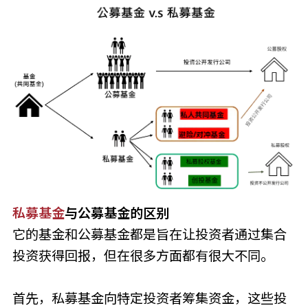
私募基金
与公募基金的区别
它的基金和公募基金都是旨在让投资者通过集合
投资获得回报，但在很多方面都有很大不同。
首先，私募基金向特定投资者筹集资金，这些投