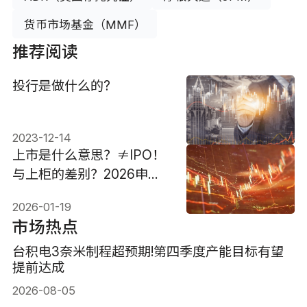
货币市场基金（MMF）
推荐阅读
投行是做什么的?
2023-12-14
上市是什么意思？≠IPO！
与上柜的差别？2026申请
条件？
2026-01-19
市场热点
台积电3奈米制程超预期!第四季度产能目标有望
提前达成
2026-08-05