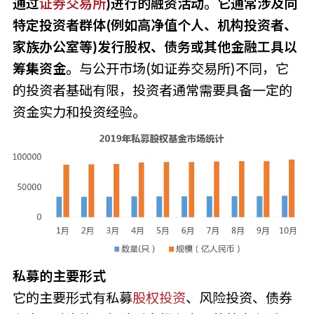
通过
证券交易所
)进行的融资活动。它通常涉及向
特定投资者群体(例如高净值个人、机构投资者、
家族办公室等)发行股权、债务或其他金融工具以
筹集资金。
与公开市场(如证券交易所)不同，它
的投资者基础有限，投资者通常需要具备一定的
资金实力和投资经验。
私募的主要形式
它的主要形式有私募
股权投资
、风险投资、债券