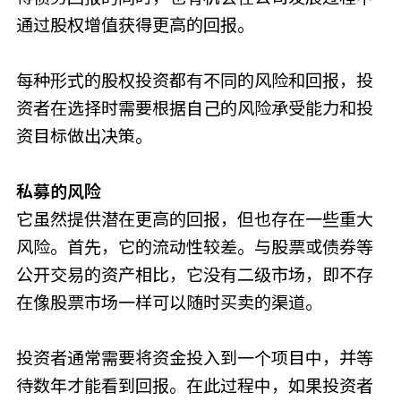
通过股权增值获得更高的回报。
每种形式的股权投资都有不同的风险和回报，投
资者在选择时需要根据自己的风险承受能力和投
资目标做出决策。
私募的风险
它虽然提供潜在更高的回报，但也存在一些重大
风险。首先，它的流动性较差。与股票或债券等
公开交易的资产相比，它没有二级市场，即不存
在像股票市场一样可以随时买卖的渠道。
投资者通常需要将资金投入到一个项目中，并等
待数年才能看到回报。在此过程中，如果投资者