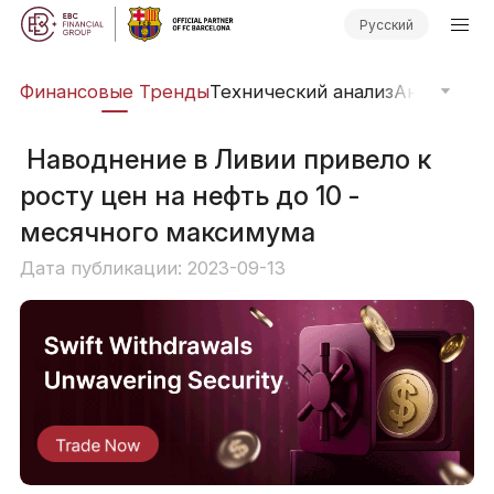
Русский
ры
Финансовые Тренды
Технический анализ
Анализ ры
​ Наводнение в Ливии привело к
росту цен на нефть до 10 -
месячного максимума
Дата публикации: 2023-09-13