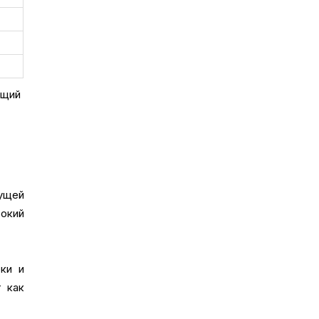
ящий
ущей
рокий
рки и
 как