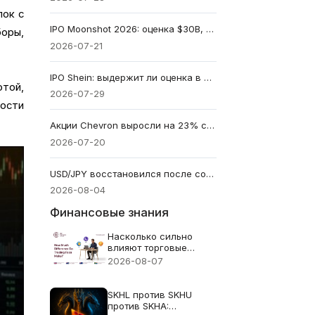
лок с
IPO Moonshot 2026: оценка $30B, сроки и как инвестировать
оры,
2026-07-21
IPO Shein: выдержит ли оценка в $50B расследование FTC и убыток в $99M?
ютой,
2026-07-29
ности
Акции Chevron выросли на 23% с начала года: смогут ли сделки в Ираке продлить ралли?
2026-07-20
USD/JPY восстановился после совместной интервенции США и Японии по иене. Это сработало?
2026-08-04
Финансовые знания
Насколько сильно
влияют торговые
комиссии?
2026-08-07
SKHL против SKHU
против SKHA: