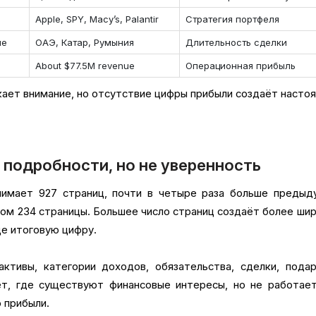
Apple, SPY, Macy’s, Palantir
Стратегия портфеля
ие
ОАЭ, Катар, Румыния
Длительность сделки
About $77.5M revenue
Операционная прибыль
кает внимание, но отсутствие цифры прибыли создаёт насто
 подробности, но не уверенность
нимает 927 страниц, почти в четыре раза больше предыд
ом 234 страницы. Большее число страниц создаёт более ши
ще итоговую цифру.
ктивы, категории доходов, обязательства, сделки, пода
ет, где существуют финансовые интересы, но не работает
 прибыли.