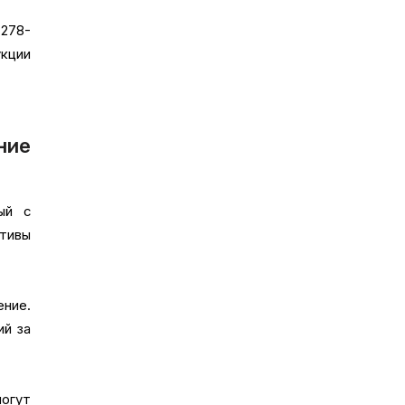
 278-
укции
ние
ый с
ктивы
ение.
ий за
огут