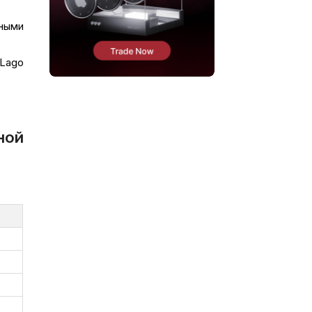
нными
Lago
ной
и