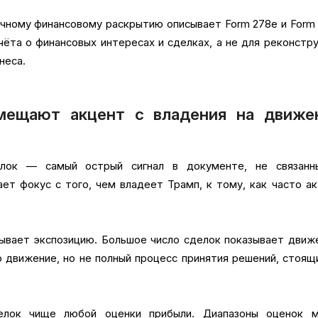
чному финансовому раскрытию описывает Form 278e и Form
чёта о финансовых интересах и сделках, а не для реконстр
неса.
смещают акцент с владения на движе
елок — самый острый сигнал в документе, не связанн
т фокус с того, чем владеет Трамп, к тому, как часто а
ывает экспозицию. Большое число сделок показывает движ
 движение, но не полный процесс принятия решений, стоящ
елок чище любой оценки прибыли. Диапазоны оценок м