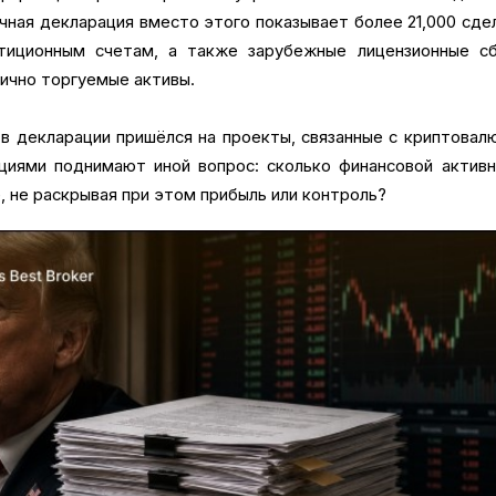
чная декларация вместо этого показывает более 21,000 сде
тиционным счетам, а также зарубежные лицензионные сб
лично торгуемые активы.
в декларации пришёлся на проекты, связанные с криптовал
циями поднимают иной вопрос: сколько финансовой актив
 не раскрывая при этом прибыль или контроль?