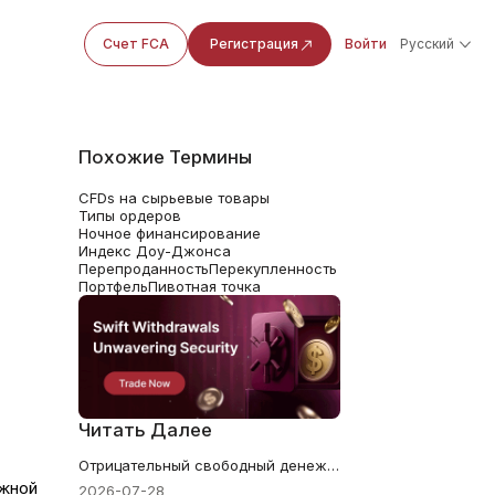
Счет FCA
Регистрация
Войти
Русский
Похожие Термины
CFDs на сырьевые товары
Типы ордеров
Ночное финансирование
Индекс Доу-Джонса
Перепроданность
Перекупленность
Портфель
Пивотная точка
Читать Далее
Отрицательный свободный денежный поток: почему «прибыльные» компании могут стать опасными инвестициями
жной
2026-07-28