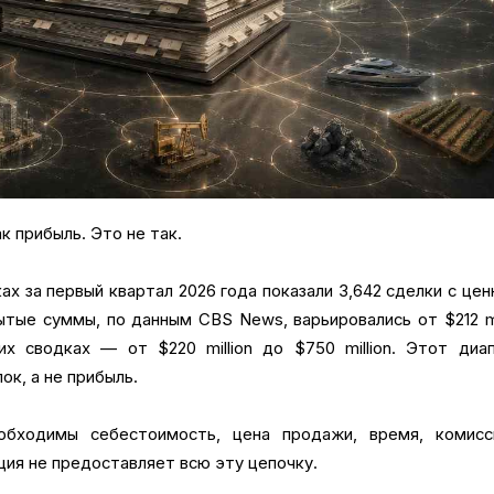
ак прибыль. Это не так.
х за первый квартал 2026 года показали 3,642 сделки с це
ытые суммы, по данным CBS News, варьировались от $212 mi
гих сводках — от $220 million до $750 million. Этот диа
ок, а не прибыль.
обходимы себестоимость, цена продажи, время, комисс
ция не предоставляет всю эту цепочку.