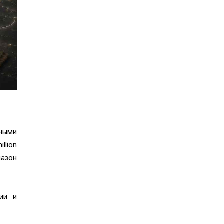
нными
llion
пазон
ии и