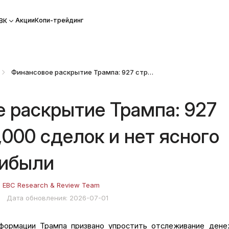
Акции
Копи-трейдинг
ВК
Финансовое раскрытие Трампа: 927 страниц, 21,000 сделок и нет ясного ответа о прибыли
 раскрытие Трампа: 927
,000 сделок и нет ясного
рибыли
:
EBC Research & Review Team
1
Дата обновления: 2026-07-01
формации Трампа призвано упростить отслеживание дене