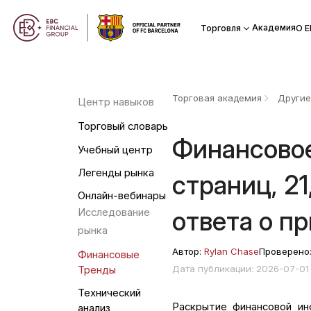
Академия
Торговля
О Е
Торговая академия
Другие
Центр навыков
Торговый словарь
Финансовое
Учебный центр
Легенды рынка
страниц, 21
Онлайн-вебинары
ответа о п
Исследование
рынка
Автор:
Rylan Chase
Проверено
Финансовые
Дата публикации: 2026-07-0
Тренды
Технический
Раскрытие финансовой ин
анализ