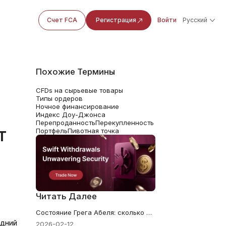
Счет FCA
Регистрация
Войти
Русский
Похожие Термины
CFDs на сырьевые товары
Типы ордеров
Ночное финансирование
Индекс Доу-Джонса
Перепроданность
Перекупленность
т
Портфель
Пивотная точка
Читать Далее
Состояние Грега Абеля: сколько стоит преемник Баффетта
едний
2026-02-12