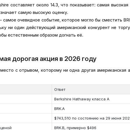
hire составляет около 14.3, что показывает: самая высокая
означает самую высокую оценку.
— самое очевидное событие, которое могло бы сместить BR
льку ни один действующий американский конкурент не торг
обы естественным образом догнать её.
мая дорогая акция в 2026 году
место с отрывом, которому ни одна другая американская 
Ответ
Berkshire Hathaway класса A
BRK.A
$743,510 по состоянию на 29 июня 2026
 ценой
BRK.B, примерно $496