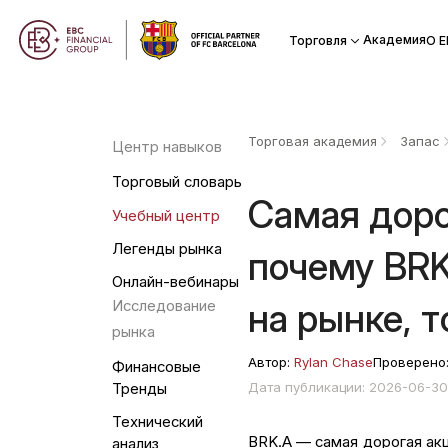
Академия
Торговля
О Е
Торговая академия
Запас
Центр навыков
Торговый словарь
Самая доро
Учебный центр
Легенды рынка
почему BR
Онлайн-вебинары
на рынке, 
Исследование
рынка
Автор:
Rylan Chase
Проверено
Финансовые
Дата публикации: 2026-06-3
Тренды
Технический
BRK.A — самая дорогая акц
анализ