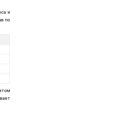
оса и
ав по
этом
ивает