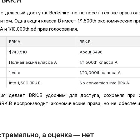
 дешёвый доступ к Berkshire, но не несёт тех же прав гол
том. Одна акция класса B имеет 1/1,500th экономических пр
 и 1/10,000th её прав голосования.
BRK.A
BRK.B
$743,510
About $496
Полная акция класса A
1/1,500th класса A
1 vote
1/10,000th класса A
Into 1,500 BRK.B
No conversion into BRK.A
ция делает BRK.B удобным для доступа, сохраняя при 
BRK.B воспроизводит экономические права, но не обеспеч
стремально, а оценка — нет