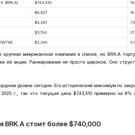
 A (BRK.A)
$743,510
14
$6,821
16
$4,591
7.
$3,154
21
e (WTM)
$2,091
5.
крупная американская компания в списке, но BRK.A торг
же её акции. Ранжирование не просто широкое. Оно струк
кордном уровне сегодня. Его исторический максимум по зак
 2025 г., так что текущая цена $743,510 примерно на 8%
я BRK.A стоит более $740,000