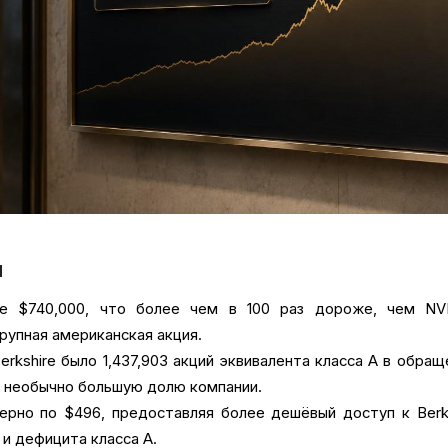
ы
ше $740,000, что более чем в 100 раз дороже, чем N
рупная американская акция.
Berkshire было 1,437,903 акций эквивалента класса A в обращ
и необычно большую долю компании.
ерно по $496, предоставляя более дешёвый доступ к Berk
 и дефицита класса A.