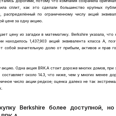
остались дорогими, потому что компания сохранила оригина
ила сплит, как это сделали большинство крупных публи
с, распределённый по ограниченному числу акций эквивал
ой цене за одну акцию.
ет цену из загадки в математику. Berkshire указала, что 
и находилось 1,437,903 акций эквивалента класса A, по
т собой значительную долю от прибыли, активов и прав г
у акцию. Одна акция BRK.A стоит дороже многих домов, при
e составляет около 14.3, что ниже, чем у многих менее до
ничное число акции редкое; оценка далеко не так экстрема
к.
купку Berkshire более доступной, но
 BRK.A