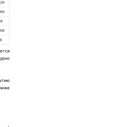
.26
.66
58
.68
19
уется
турно
рытию
 ниже