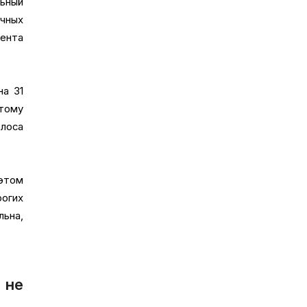
льный
чных
ента
на 31
этому
олоса
 этом
рогих
льна,
 не