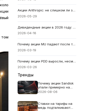
около
Акции Anthropic: не слишком ли завышена её оценка в $965B перед IPO?
акции
2026-05-29
шёвый
Дивидендные акции в 2026 году: источник дохода или ловушка стоимости?
2026-04-16
в том
Почему акции MU падают после того, как Micron превысила прогнозы по прибыли?
2026-03-19
Почему акции PDD выросли, несмотря на промах по прибыли?
2026-03-26
Тренды
Почему акции Sandisk
упали примерно на
13% несмотря на
2026-08-06
рекордную выручку в
$8.97B
Ставки на тарифы на
медь подталкивают