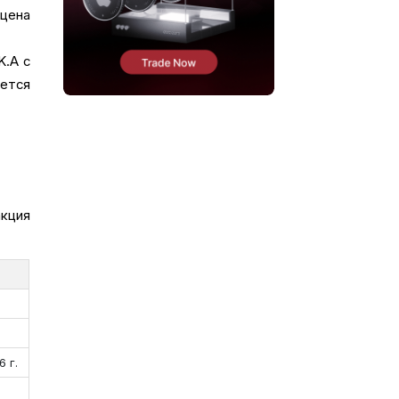
 цена
K.A с
уется
акция
 г.