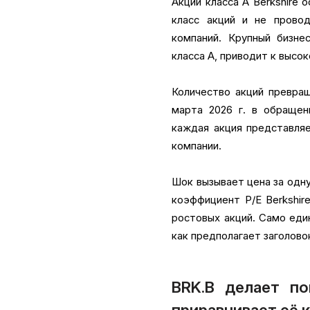
Акции класса A Berkshire 
класс акций и не провод
компаний. Крупный бизне
класса A, приводит к высок
Количество акций превраща
марта 2026 г. в обращени
каждая акция представляе
компании.
Шок вызывает цена за одн
коэффициент P/E Berkshir
ростовых акций. Само еди
как предполагает заголово
BRK.B делает по
приравнивает её к