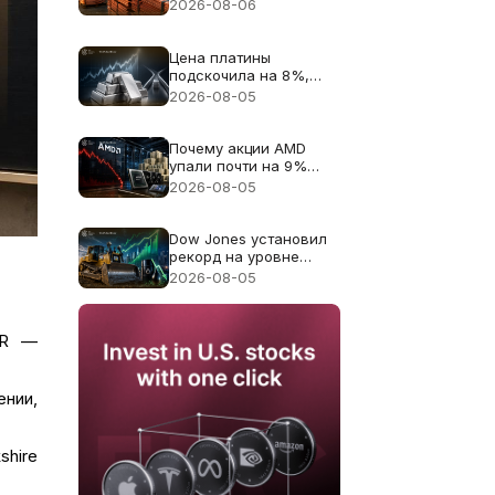
цену меди к рекорду
2026-08-06
$6.703
Цена платины
подскочила на 8%,
поскольку дефицит
2026-08-05
поставок 2026 года
снова в центре
внимания
Почему акции AMD
упали почти на 9%
несмотря на
2026-08-05
рекордную выручку в
$11.5B
Dow Jones установил
рекорд на уровне
54,085: Caterpillar дал
2026-08-05
основной вклад в
рост, падение цен на
нефть расширило
VR —
ралли
ении,
shire