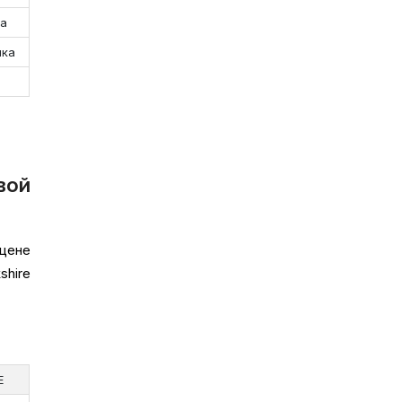
са
нка
вой
 цене
shire
E