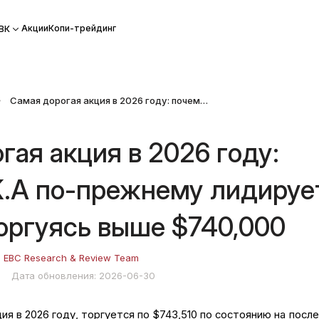
Акции
Копи-трейдинг
ВК
Самая дорогая акция в 2026 году: почему BRK.A по-прежнему лидирует на рынке, торгуясь выше $740,000
гая акция в 2026 году:
K.A по-прежнему лидируе
торгуясь выше $740,000
:
EBC Research & Review Team
0
Дата обновления: 2026-06-30
ия в 2026 году, торгуется по $743,510 по состоянию на посл