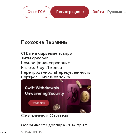
Счет FCA
Регистрация
Войти
Русский
Похожие Термины
CFDs на сырьевые товары
Типы ордеров
Ночное финансирование
Индекс Доу-Джонса
Перепроданность
Перекупленность
Портфель
Пивотная точка
Связанные Статьи
Особенности доллара США при торговле на Форексе
2024-01-12