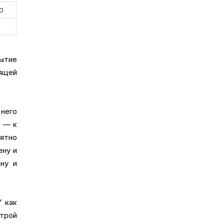
00
рытие
зящей
него
е — к
ятно
ену и
ену и
Y как
строй