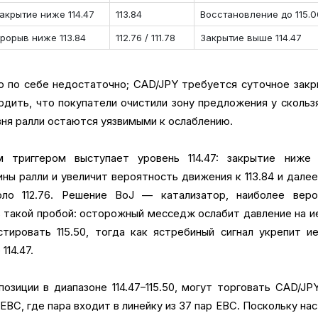
акрытие ниже 114.47
113.84
Восстановление до 115.
рорыв ниже 113.84
112.76 / 111.78
Закрытие выше 114.47
о по себе недостаточно; CAD/JPY требуется суточное зак
ердить, что покупатели очистили зону предложения у сколь
вня ралли остаются уязвимыми к ослаблению.
 триггером выступает уровень 114.47: закрытие ниже 
ны ралли и увеличит вероятность движения к 113.84 и дале
оло 112.76. Решение BoJ — катализатор, наиболее веро
 такой пробой: осторожный месседж ослабит давление на и
тировать 115.50, тогда как ястребиный сигнал укрепит и
114.47.
зиции в диапазоне 114.47–115.50, могут торговать CAD/JP
BC, где пара входит в линейку из 37 пар EBC. Поскольку на