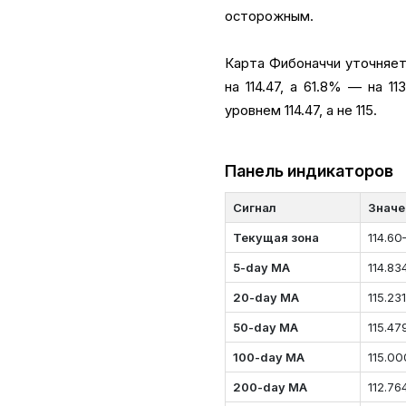
осторожным.
Карта Фибоначчи уточняет 
на 114.47, а 61.8% — на 1
уровнем 114.47, а не 115.
Панель индикаторов
Сигнал
Значе
Текущая зона
114.60
5-day MA
114.83
20-day MA
115.23
50-day MA
115.47
100-day MA
115.00
200-day MA
112.76