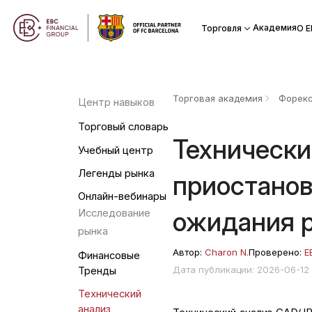
Академия
Торговля
О Е
Торговая академия
Форек
Центр навыков
Торговый словарь
Технически
Учебный центр
Легенды рынка
приостанов
Онлайн-вебинары
ожидания 
Исследование
рынка
Автор:
Charon N.
Проверено:
E
Финансовые
Дата публикации: 2026-06-12
Тренды
Технический
анализ