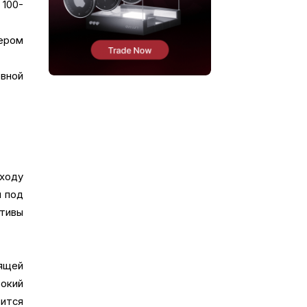
 100-
гером
вной
 ходу
я под
тивы
зящей
окий
ится