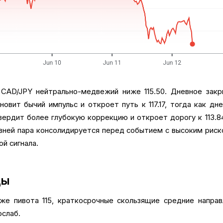
 CAD/JPY нейтрально-медвежий ниже 115.50. Дневное зак
овит бычий импульс и откроет путь к 117.17, тогда как дн
вердит более глубокую коррекцию и откроет дорогу к 113.8
овней пара консолидируется перед событием с высоким риск
ой сигнала.
ды
же пивота 115, краткосрочные скользящие средние напра
ослаб.