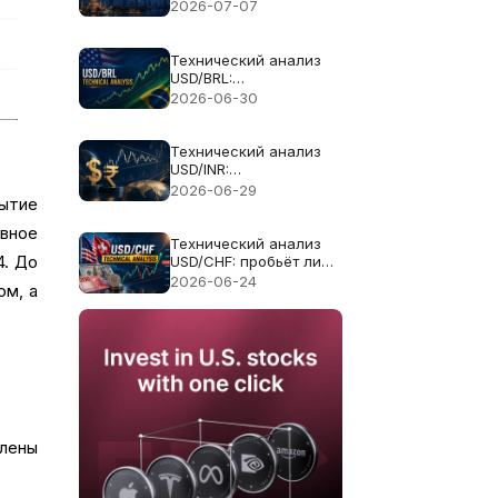
бат удержаться на
2026-07-07
отметке 33?
Технический анализ
USD/BRL:
восстановление
2026-06-30
доллара испытывает
решающую полосу
5.2250
Технический анализ
USD/INR:
восстановление рупии
2026-06-29
рытие
испытывает сжатый
диапазон доллара
евное
Технический анализ
4. До
USD/CHF: пробьёт ли
уровень 0.8150 после
2026-06-24
ом, а
ралли доллара?
влены