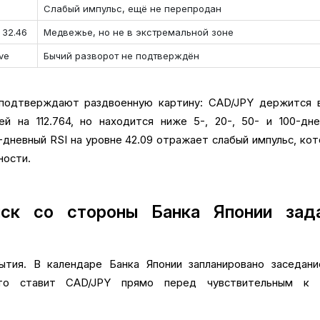
Слабый импульс, ещё не перепродан
/ 32.46
Медвежье, но не в экстремальной зоне
ve
Бычий разворот не подтверждён
 подтверждают раздвоенную картину: CAD/JPY держится 
й на 112.764, но находится ниже 5-, 20-, 50- и 100-дн
4-дневный RSI на уровне 42.09 отражает слабый импульс, ко
ности.
иск со стороны Банка Японии зад
ытия. В календаре Банка Японии запланировано заседани
что ставит CAD/JPY прямо перед чувствительным к 