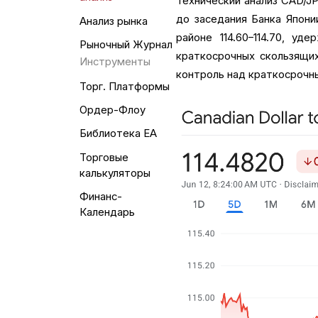
Технический анализ CAD/JP
до заседания Банка Японии
Анализ рынка
районе 114.60–114.70, у
Рыночный Журнал
краткосрочных скользящих 
Инструменты
контроль над краткосрочн
Торг. Платформы
Ордер-Флоу
Библиотека EA
Торговые
калькуляторы
Финанс-
Календарь