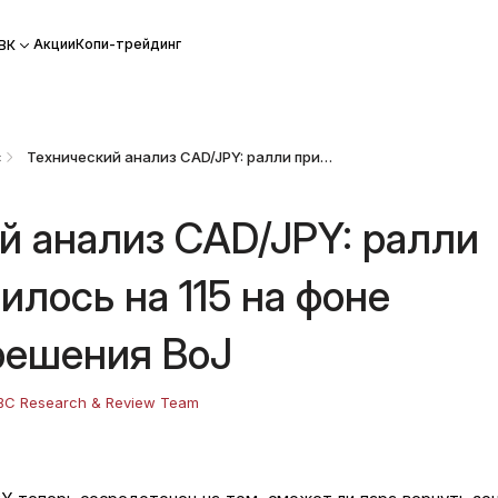
Акции
Копи-трейдинг
ВК
с
Технический анализ CAD/JPY: ралли приостановилось на 115 на фоне ожидания решения BoJ
й анализ CAD/JPY: ралли
илось на 115 на фоне
решения BoJ
BC Research & Review Team