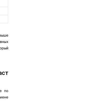
выше
евных
торый
аст
е по
иене