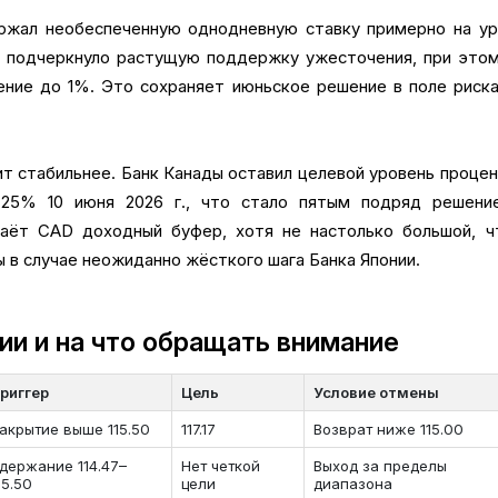
ержал необеспеченную однодневную ставку примерно на ур
3 подчеркнуло растущую поддержку ужесточения, при это
ение до 1%. Это сохраняет июньское решение в поле риск
ит стабильнее. Банк Канады оставил целевой уровень проце
2.25% 10 июня 2026 г., что стало пятым подряд решени
даёт CAD доходный буфер, хотя не настолько большой, ч
ы в случае неожиданно жёсткого шага Банка Японии.
ии и на что обращать внимание
риггер
Цель
Условие отмены
акрытие выше 115.50
117.17
Возврат ниже 115.00
держание 114.47–
Нет четкой
Выход за пределы
15.50
цели
диапазона