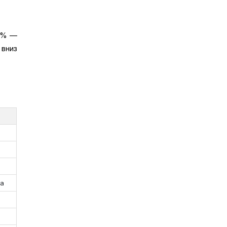
50% —
 вниз
да