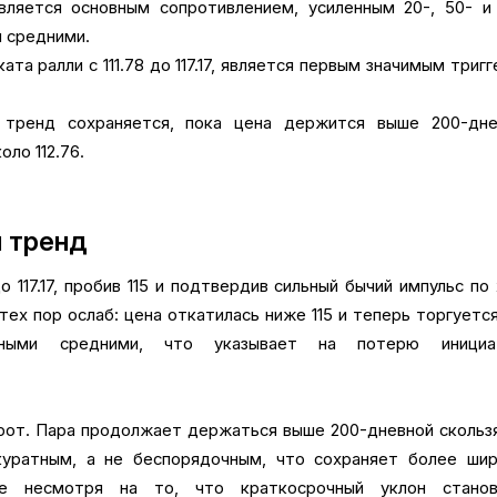
 является основным сопротивлением, усиленным 20-, 50- и
 средними.
ката ралли с 111.78 до 117.17, является первым значимым триг
тренд сохраняется, пока цена держится выше 200-дне
ло 112.76.
 тренд
о 117.17, пробив 115 и подтвердив сильный бычий импульс по
тех пор ослаб: цена откатилась ниже 115 и теперь торгуетс
очными средними, что указывает на потерю инициа
орот. Пара продолжает держаться выше 200-дневной сколь
куратным, а не беспорядочным, что сохраняет более шир
е несмотря на то, что краткосрочный уклон станов