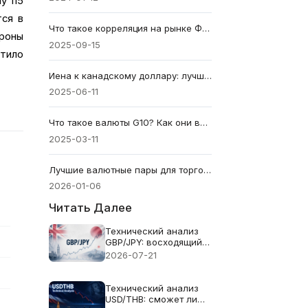
у 115
тся в
Что такое корреляция на рынке Форекс и почему трейдерам следует беспокоиться об этом?
роны
2025-09-15
атило
Иена к канадскому доллару: лучшие стратегии для активных трейдеров
2025-06-11
Что такое валюты G10? Как они влияют на рынок
2025-03-11
Лучшие валютные пары для торговли на Форекс в январе 2026 года
2026-01-06
Читать Далее
Технический анализ
GBP/JPY: восходящий
тренд
2026-07-21
приостанавливается
ниже 219.70 на фоне
ослабления импульса
Технический анализ
USD/THB: сможет ли