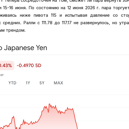
Y теперь сосредоточен на том, сможет ли пара вернуть зон
 15-16 июня. По состоянию на 12 июня 2026 г. пара торгуе
держиваясь ниже пивота 115 и испытывая давление со сто
средних. Ралли с 111.78 до 117.17 не развернулось, но утр
ым трендом.