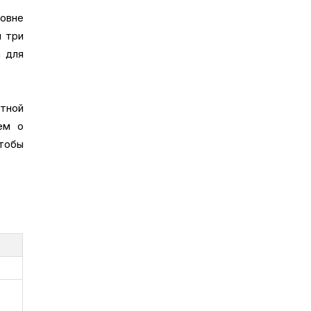
овне
м три
а для
нтной
ем о
тобы