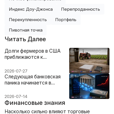
Индекс Доу-Джонса
Перепроданность
Перекупленность
Портфель
Пивотная точка
Читать Далее
Долги фермеров в США
приближаются к
рекордным $625
миллиардам. Число
2026-07-27
банкротств выросло на
Следующая банковская
46%
паника начинается в
криптокошельке и
заканчивается на рынке
2026-07-14
казначейских бумаг США
Финансовые знания
Насколько сильно влияют торговые