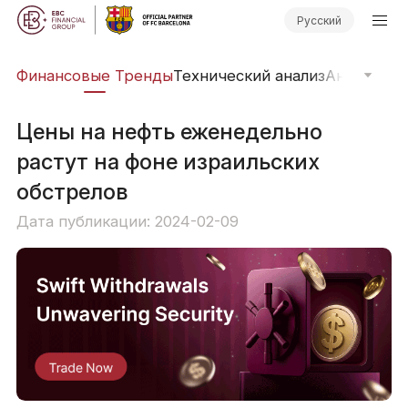
Русский
ры
Финансовые Тренды
Технический анализ
Анализ ры
Цены на нефть еженедельно
растут на фоне израильских
обстрелов
Дата публикации: 2024-02-09