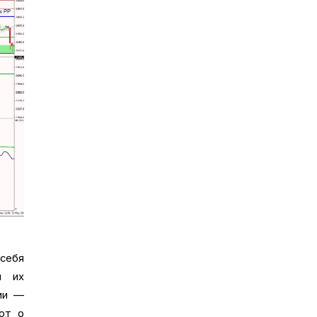
себя
и их
ии —
ют о