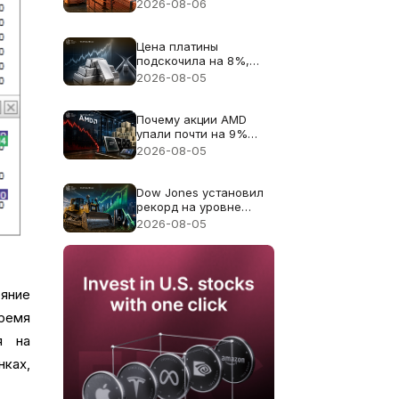
цену меди к рекорду
2026-08-06
$6.703
Цена платины
подскочила на 8%,
поскольку дефицит
2026-08-05
поставок 2026 года
снова в центре
внимания
Почему акции AMD
упали почти на 9%
несмотря на
2026-08-05
рекордную выручку в
$11.5B
Dow Jones установил
рекорд на уровне
54,085: Caterpillar дал
2026-08-05
основной вклад в
рост, падение цен на
нефть расширило
ралли
яние
время
я на
нках,