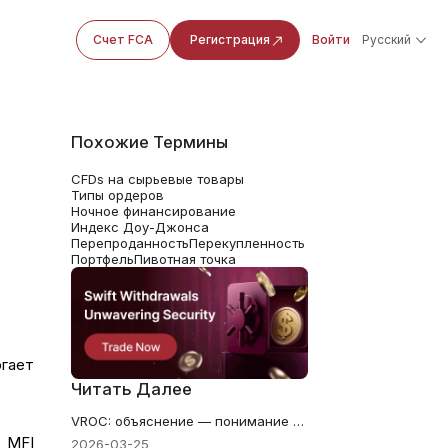
Счет FCA
Регистрация
Войти
Русский
Похожие Термины
CFDs на сырьевые товары
Типы ордеров
Ночное финансирование
Индекс Доу-Джонса
Перепроданность
Перекупленность
Портфель
Пивотная точка
гает
Читать Далее
VROC: объяснение — понимание объёмных трендов для более удачных сделок
 MFI
2026-03-25