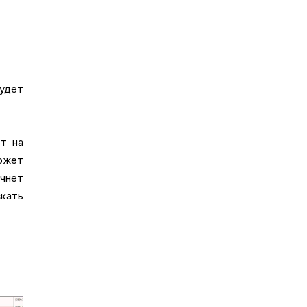
удет
ет на
ожет
ачнет
скать