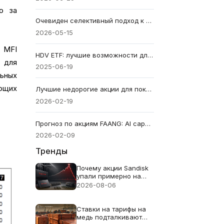
о за
Очевиден селективный подход к акциям AI
2026-05-15
, MFI
HDV ETF: лучшие возможности для инвесторов в доход
 для
2025-06-19
ьных
ающих
Лучшие недорогие акции для покупки прямо сейчас: 7 лучших недооцененных акций на 2026 год.
2026-02-19
Прогноз по акциям FAANG: AI capex и сигналы отскока в 2026 году
2026-02-09
Тренды
Почему акции Sandisk
упали примерно на
13% несмотря на
2026-08-06
рекордную выручку в
$8.97B
Ставки на тарифы на
медь подталкивают