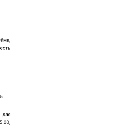
ейма,
есть
,5
3 для
5.00,