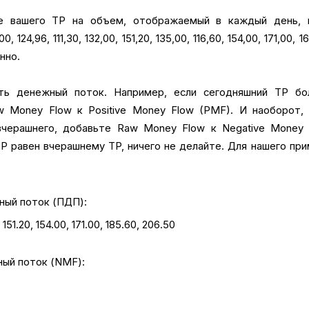
е вашего TP на объем, отображаемый в каждый день, 
, 124,96, 111,30, 132,00, 151,20, 135,00, 116,60, 154,00, 171,00, 1
нно.
ть денежный поток. Например, если сегодняшний TP бо
w Money Flow к Positive Money Flow (PMF). И наоборот, 
черашнего, добавьте Raw Money Flow к Negative Money 
TP равен вчерашнему TP, ничего не делайте. Для нашего пр
ый поток (ПДП):
 151.20, 154.00, 171.00, 185.60, 206.50
ый поток (NMF):