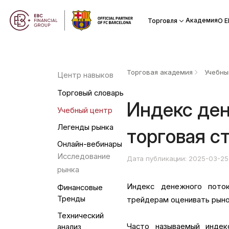
Академия
Торговля
О Е
Торговая академия
Учебны
Центр навыков
Торговый словарь
Индекс ден
Учебный центр
Легенды рынка
торговая с
Онлайн-вебинары
Исследование
Дата публикации: 2025-03-25
рынка
Индекс денежного пото
Финансовые
Тренды
трейдерам оценивать рыно
Технический
Часто называемый индек
анализ