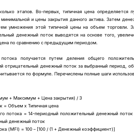
колько этапов. Во-первых, типичная цена определяется п
 минимальной и цены закрытия данного актива. Затем ден
тем умножения этой типичной цены на объем торговли. З
льный денежный поток выводятся на основе того, увелич
 цена по сравнению с предыдущим периодом.
 потока получается путем деления общего положитель
й отрицательный денежный поток за выбранный период, о
считывается по формуле. Перечислены полные шаги использо
мум + Максимум + Цена закрытия) / 3
к = Объем x Типичная цена
о потока = 14-периодный положительный денежный поток 
ный денежный поток
а (MFI) = 100 – [100 / (1 + Денежный коэффициент)]