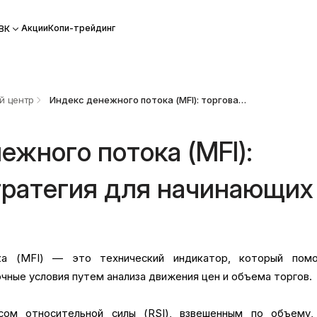
Акции
Копи-трейдинг
ВК
й центр
Индекс денежного потока (MFI): торговая стратегия для начинающих
ежного потока (MFI):
тратегия для начинающих
ка (MFI) — это технический индикатор, который помо
чные условия путем анализа движения цен и объема торгов.
сом относительной силы (RSI), взвешенным по объему,