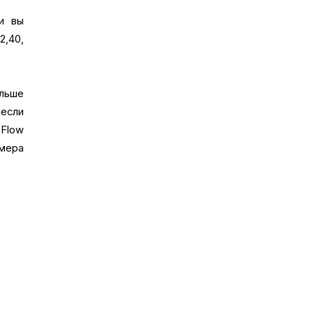
и вы
62,40,
льше
если
Flow
имера