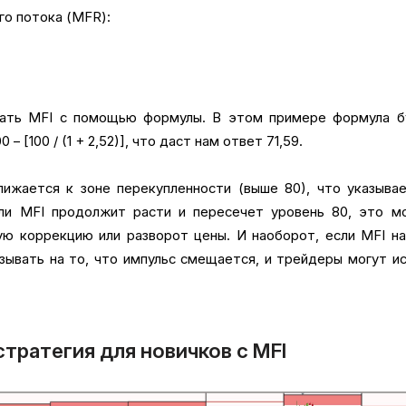
о потока (MFR):
тать MFI с помощью формулы. В этом примере формула б
– [100 / (1 + 2,52)], что даст нам ответ 71,59.
лижается к зоне перекупленности (выше 80), что указыва
сли MFI продолжит расти и пересечет уровень 80, это м
ую коррекцию или разворот цены. И наоборот, если MFI н
зывать на то, что импульс смещается, и трейдеры могут и
тратегия для новичков с MFI