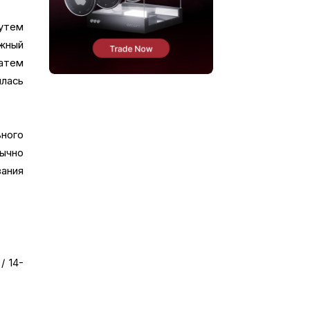
утем
ежный
атем
илась
ного
бычно
вания
/ 14-