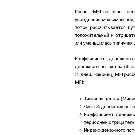
Расчет MFI включает нес
усреднения максимальной,
поток рассчитывается пу
положительный и отрицате
или уменьшилась типичная
Коэффициент денежного
денежного потока на общи
14 дней. Наконец, MFI рас
MFI:
Типичная цена = (Мини
Чистый денежный пото
Коэффициент денежног
периодный отрицатель
Индекс денежного поток