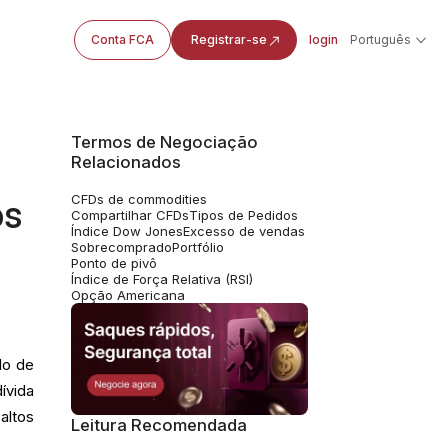
Conta FCA
Registrar-se
login
Português
Termos de Negociação
Relacionados
CFDs de commodities
os
Compartilhar CFDs
Tipos de Pedidos
Índice Dow Jones
Excesso de vendas
Sobrecomprado
Portfólio
Ponto de pivô
Índice de Força Relativa (RSI)
Opção Americana
lo de
ívida
altos
Leitura Recomendada