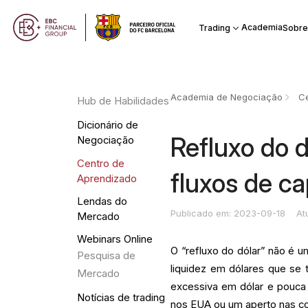
Academia
Trading
Sobre
Academia de Negociação
Ce
Hub de Habilidades
Dicionário de
Refluxo do 
Negociação
Centro de
fluxos de ca
Aprendizado
Lendas do
Publicado em: 2023-09-18
At
Mercado
Webinars Online
O “refluxo do dólar” não é 
Pesquisa de
liquidez em dólares que se 
Mercado
excessiva em dólar e pouca 
Notícias de trading
nos EUA ou um aperto nas co