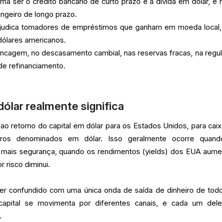
uma ser o crédito bancário de curto prazo e a dívida em dólar, e 
angeiro de longo prazo.
ejudica tomadores de empréstimos que ganham em moeda local
dólares americanos.
avancagem, no descasamento cambial, nas reservas fracas, na regu
de refinanciamento.
dólar realmente significa
 ao retorno do capital em dólar para os Estados Unidos, para cai
uros denominados em dólar. Isso geralmente ocorre quan
ir mais segurança, quando os rendimentos (yields) dos EUA aum
r risco diminui.
ser confundido com uma única onda de saída de dinheiro de tod
capital se movimenta por diferentes canais, e cada um del
.