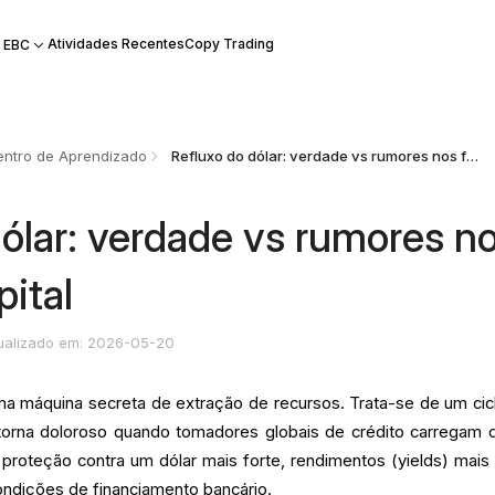
Atividades Recentes
Copy Trading
 EBC
ntro de Aprendizado
Refluxo do dólar: verdade vs rumores nos fluxos de capital
dólar: verdade vs rumores n
pital
ualizado em: 2026-05-20
uma máquina secreta de extração de recursos. Trata-se de um cic
torna doloroso quando tomadores globais de crédito carregam d
proteção contra um dólar mais forte, rendimentos (yields) mais 
ndições de financiamento bancário.