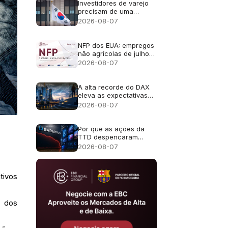
Investidores de varejo
precisam de uma
abordagem cuidadosa
2026-08-07
em relação ao FOMO
(medo de ficar de fora)
da IA
NFP dos EUA: empregos
não agrícolas de julho
de 2026 - Anterior: 57
2026-08-07
mil; Previsão: 83 mil
A alta recorde do DAX
eleva as expectativas
de lucros para as ações
2026-08-07
alemãs
Por que as ações da
TTD despencaram
quase 30% após a
2026-08-07
previsão de receita de
US$ 650 milhões?
tivos
s dos