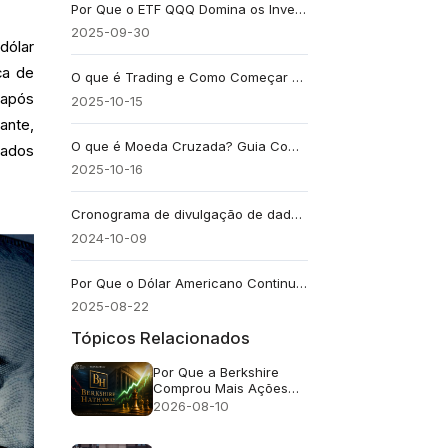
Por Que o ETF QQQ Domina os Investimentos Pesados em Tecnologia
2025-09-30
dólar
ca de
O que é Trading e Como Começar a Negociar: Um Guia Passo a Passo para Iniciantes
 após
2025-10-15
ante,
O que é Moeda Cruzada? Guia Completo Sobre Taxas e Negociação
tados
2025-10-16
Cronograma de divulgação de dados da folha de pagamento não agrícola 2024
2024-10-09
Por Que o Dólar Americano Continua Sendo a Moeda Mais Forte do Mundo
2025-08-22
Tópicos Relacionados
Por Que a Berkshire
Comprou Mais Ações
Após 14 Trimestres de
2026-08-10
Vendas