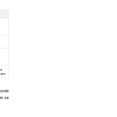
de
tam
 pode
de se