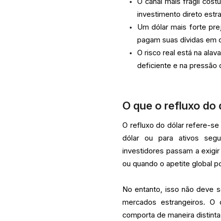
O canal mais frágil cost
investimento direto estr
Um dólar mais forte pr
pagam suas dívidas em 
O risco real está na al
deficiente e na pressão 
O que o refluxo do 
O refluxo do dólar refere-se
dólar ou para ativos seg
investidores passam a exig
ou quando o apetite global po
No entanto, isso não deve 
mercados estrangeiros. O 
comporta de maneira distinta