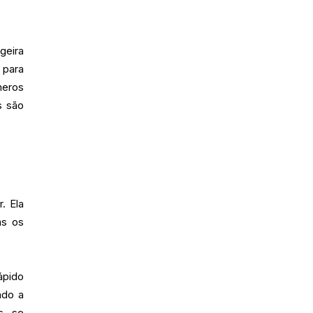
geira
 para
meros
s são
. Ela
as os
ápido
ndo a
is se