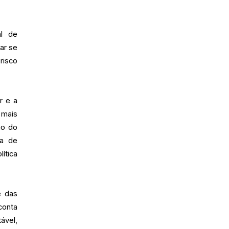
al de
ar se
risco
r e a
 mais
ão do
ra de
ítica
e das
conta
ável,