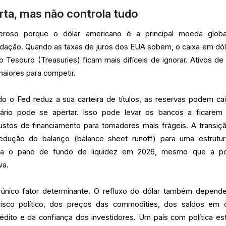
rta, mas não controla tudo
roso porque o dólar americano é a principal moeda glob
uidação. Quando as taxas de juros dos EUA sobem, o caixa em dól
do Tesouro (Treasuries) ficam mais difíceis de ignorar. Ativos de 
maiores para competir.
 o Fed reduz a sua carteira de títulos, as reservas podem cai
ário pode se apertar. Isso pode levar os bancos a ficarem
ustos de financiamento para tomadores mais frágeis. A transiç
dução do balanço (balance sheet runoff) para uma estrutu
era o pano de fundo de liquidez em 2026, mesmo que a pol
va.
único fator determinante. O refluxo do dólar também depend
risco político, dos preços das commodities, dos saldos em 
édito e da confiança dos investidores. Um país com política est