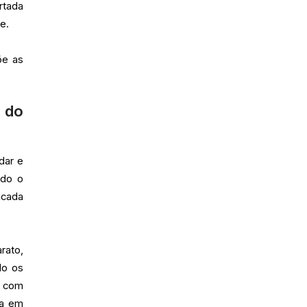
rtada
e.
õe as
” do
dar e
ndo o
icada
rato,
do os
s com
da em