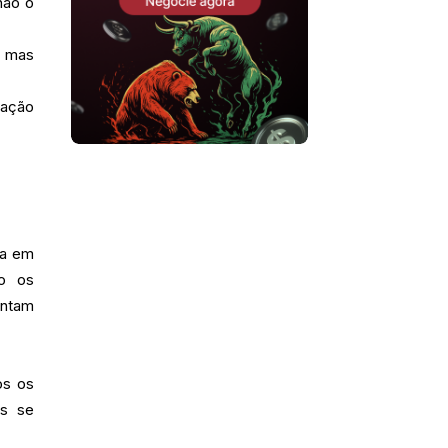
não o
, mas
lação
xa em
do os
entam
os os
es se