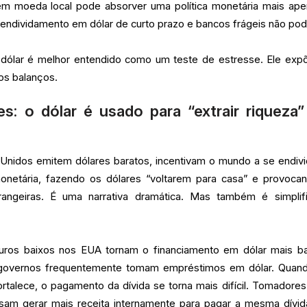
 em moeda local pode absorver uma política monetária mais ape
endividamento em dólar de curto prazo e bancos frágeis não pod
o dólar é melhor entendido como um teste de estresse. Ele exp
nos balanços.
s: o dólar é usado para “extrair riqueza
Unidos emitem dólares baratos, incentivam o mundo a se endivi
monetária, fazendo os dólares “voltarem para casa” e provoca
angeiras. É uma narrativa dramática. Mas também é simplif
Juros baixos nos EUA tornam o financiamento em dólar mais ba
governos frequentemente tomam empréstimos em dólar. Quan
ortalece, o pagamento da dívida se torna mais difícil. Tomadore
sam gerar mais receita internamente para pagar a mesma dívi