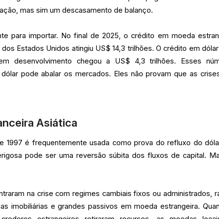
iração, mas sim um descasamento de balanço.
nte para importar. No final de 2025, o crédito em moeda estran
os Estados Unidos atingiu US$ 14,3 trilhões. O crédito em dólar
m desenvolvimento chegou a US$ 4,3 trilhões. Esses nú
o dólar pode abalar os mercados. Eles não provam que as crise
anceira Asiática
 de 1997 é frequentemente usada como prova do refluxo do dólar
rigosa pode ser uma reversão súbita dos fluxos de capital. M
ntraram na crise com regimes cambiais fixos ou administrados, r
has imobiliárias e grandes passivos em moeda estrangeira. Qua
credores estrangeiros retiraram recursos, as moedas loca