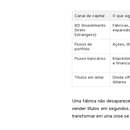
Canal de capital
O que sig
IED (Investimento
Fábricas,
Direto
expansão
Estrangeiro)
Fluxos de
Ações, tí
portfólio
Fluxos bancários
Empréstim
e financ
Títulos em dólar
Dívida of
dólares
Uma fábrica não desaparece
vender títulos em segundo
transformar em uma crise se 