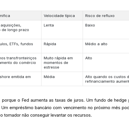
nifica
Velocidade típica
Risco de refluxo
 aquisições,
Lenta
Baixo
 de longo prazo
tulos, ETFs, fundos
Rápida
Médio a alto
os transfronteiriços
Muito rápida em
Alto
iamento do comércio
momentos de
estresse
fshore emitida em
Média
Alto quando os custos 
refinanciamento aumen
 porque o Fed aumenta as taxas de juros. Um fundo de hedge
s. Um empréstimo bancário com vencimento no próximo mês po
o tomador não conseguir levantar os recursos.