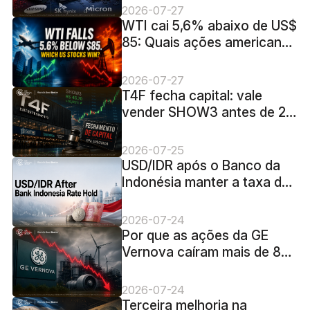
três grandes fabricantes de
2026-07-27
chips de memória?
WTI cai 5,6% abaixo de US$
85: Quais ações americanas
se saem melhor?
2026-07-27
T4F fecha capital: vale
vender SHOW3 antes de 20
de agosto?
2026-07-25
USD/IDR após o Banco da
Indonésia manter a taxa de
juros em 5,75%: a rupia
pode se recuperar?
2026-07-24
Por que as ações da GE
Vernova caíram mais de 8%
após a divulgação dos
resultados
2026-07-24
Terceira melhoria na