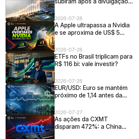
subiram após a divulgação
dos resultados: crescimento
de 62% e o teste de US$
2026-07-28
6,35 bilhões no quarto
A Apple ultrapassa a Nvidia
trimestre
e se aproxima de US$ 5
trilhões. Será que os lucros
conseguirão mantê-la na
2026-07-28
liderança?
ETFs no Brasil triplicam para
R$ 116 bi: vale investir?
2026-07-28
EUR/USD: Euro se mantém
próximo de 1,14 antes da
decisão do Fed
2026-07-27
As ações da CXMT
disparam 472%: a China
conseguirá desbancar as