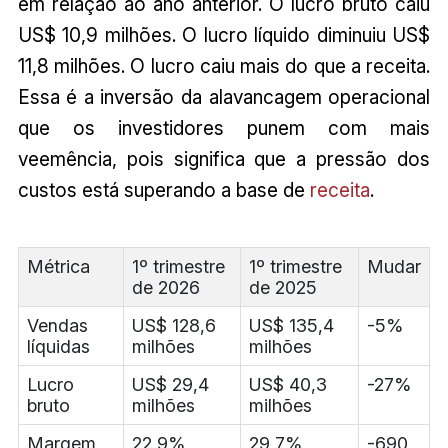
em relação ao ano anterior. O lucro bruto caiu
US$ 10,9 milhões. O lucro líquido diminuiu US$
11,8 milhões. O lucro caiu mais do que a receita.
Essa é a inversão da alavancagem operacional
que os investidores punem com mais
veemência, pois significa que a pressão dos
custos está superando a base de
receita
.
Métrica
1º trimestre
1º trimestre
Mudar
de 2026
de 2025
Vendas
US$ 128,6
US$ 135,4
-5%
líquidas
milhões
milhões
Lucro
US$ 29,4
US$ 40,3
-27%
bruto
milhões
milhões
Margem
22,9%
29,7%
-690