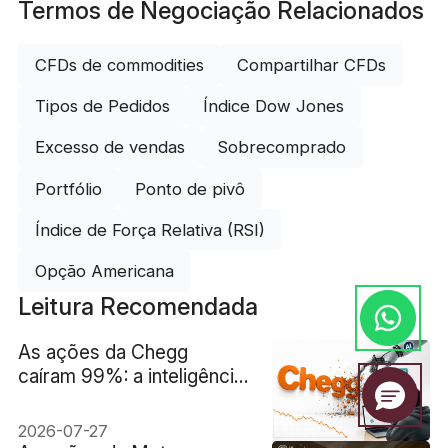
Termos de Negociação Relacionados
CFDs de commodities
Compartilhar CFDs
Tipos de Pedidos
Índice Dow Jones
Excesso de vendas
Sobrecomprado
Portfólio
Ponto de pivô
Índice de Força Relativa (RSI)
Opção Americana
Leitura Recomendada
As ações da Chegg
caíram 99%: a inteligência
artificial destruiu a
empresa ou apenas seu
2026-07-27