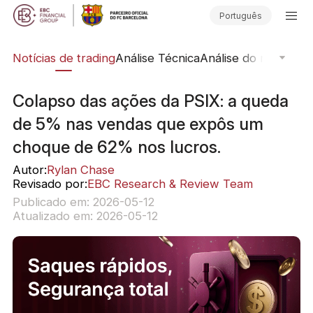
Português
ine
Notícias de trading
Análise Técnica
Análise do mercado
Colapso das ações da PSIX: a queda
de 5% nas vendas que expôs um
choque de 62% nos lucros.
Autor:
Rylan Chase
Revisado por:
EBC Research & Review Team
Publicado em: 2026-05-12
Atualizado em: 2026-05-12