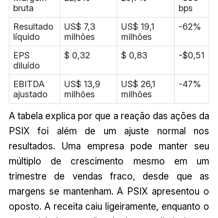
bruta
bps
Resultado
US$ 7,3
US$ 19,1
-62%
líquido
milhões
milhões
EPS
$ 0,32
$ 0,83
-$0,51
diluído
EBITDA
US$ 13,9
US$ 26,1
-47%
ajustado
milhões
milhões
A tabela explica por que a reação das ações da
PSIX foi além de um ajuste normal nos
resultados. Uma empresa pode manter seu
múltiplo de crescimento mesmo em um
trimestre de vendas fraco, desde que as
margens se mantenham. A PSIX apresentou o
oposto. A receita caiu ligeiramente, enquanto o