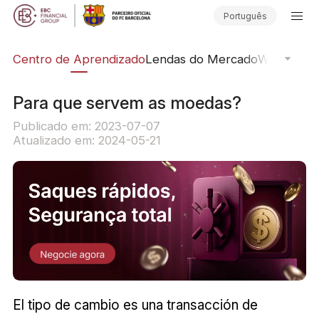
Português
ção
Centro de Aprendizado
Lendas do Mercado
Webinars O
Para que servem as moedas?
Publicado em: 2023-07-07
Atualizado em: 2024-05-21
El tipo de cambio es una transacción de