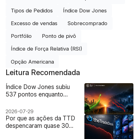
Tipos de Pedidos
Índice Dow Jones
Excesso de vendas
Sobrecomprado
Portfólio
Ponto de pivô
Índice de Força Relativa (RSI)
Opção Americana
Leitura Recomendada
Índice Dow Jones subiu
537 pontos enquanto
Nasdaq caiu: seis ações
explicam a divisão
2026-07-29
Por que as ações da TTD
despencaram quase 30%
após a previsão de receita