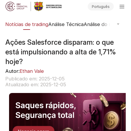
Português
ine
Notícias de trading
Análise Técnica
Análise do mercado
Ações Salesforce disparam: o que
está impulsionando a alta de 1,71%
hoje?
Autor:
Ethan Vale
Publicado em: 2025-12-05
Atualizado em: 2025-12-05