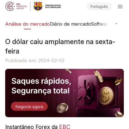
Português
ica
Análise do mercado
Diário de mercado
Software de Neg
O dólar caiu amplamente na sexta-
feira
Publicado em: 2024-02-02
Instantâneo Forex da
EBC