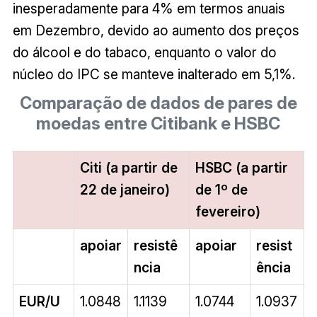
inesperadamente para 4% em termos anuais
em Dezembro, devido ao aumento dos preços
do álcool e do tabaco, enquanto o valor do
núcleo do IPC se manteve inalterado em 5,1%.
Comparação de dados de pares de
moedas entre Citibank e HSBC
Citi (a partir de
HSBC (a partir
22 de janeiro)
de 1º de
fevereiro)
apoiar
resistê
apoiar
resist
ncia
ência
EUR/U
1.0848
1.1139
1.0744
1.0937