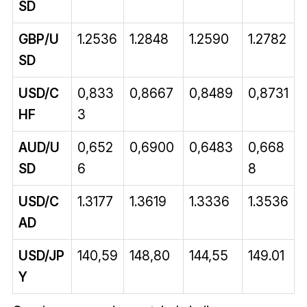
SD
GBP/U
1.2536
1.2848
1.2590
1.2782
SD
USD/C
0,833
0,8667
0,8489
0,8731
HF
3
AUD/U
0,652
0,6900
0,6483
0,668
SD
6
8
USD/C
1.3177
1.3619
1.3336
1.3536
AD
USD/JP
140,59
148,80
144,55
149.01
Y