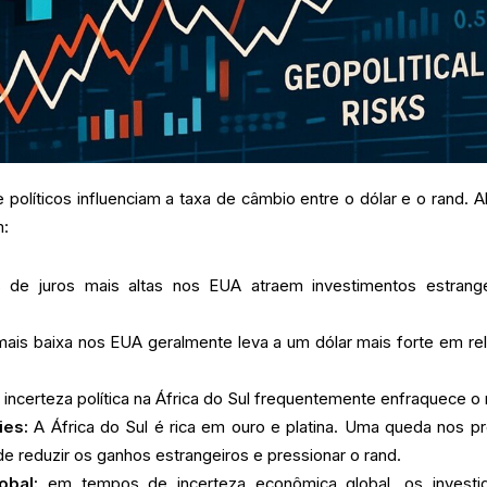
políticos influenciam a taxa de câmbio entre o dólar e o rand. A
m:
 de juros mais altas nos EUA atraem investimentos estrange
ais baixa nos EUA geralmente leva a um dólar mais forte em re
 incerteza política na África do Sul frequentemente enfraquece o 
ies:
A África do Sul é rica em ouro e platina. Uma queda nos p
 reduzir os ganhos estrangeiros e pressionar o rand.
obal:
em tempos de incerteza econômica global, os investi