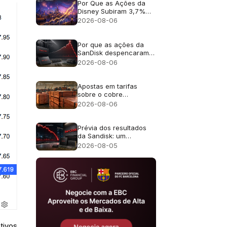
receita de 16%?
Por Que as Ações da
Disney Subiram 3,7%
Apesar da Receita
2026-08-06
Fraca?
Por que as ações da
SanDisk despencaram
cerca de 13% apesar
2026-08-06
da receita recorde de
US$ 8,97 bilhões?
Apostas em tarifas
sobre o cobre
impulsionam o preço do
2026-08-06
metal para um recorde
de US$ 6,703
Prévia dos resultados
da Sandisk: um
crescimento de receita
2026-08-05
de 4 vezes é suficiente
após uma queda de
47% em julho?
tivos