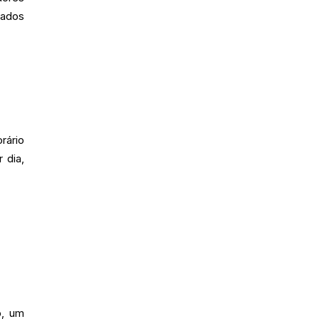
cados
rário
 dia,
o, um