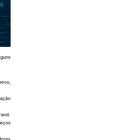
lguns
iros,
lação
rand.
reços
dores