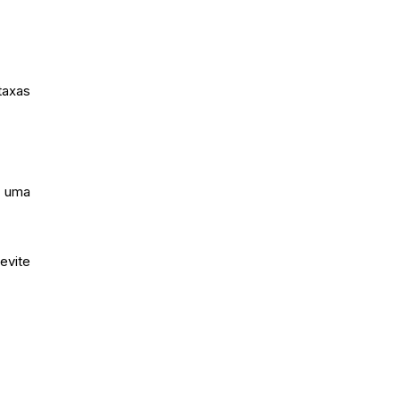
taxas
é uma
evite