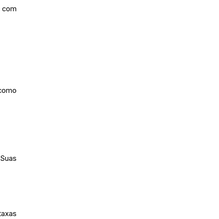
r com
 como
 Suas
taxas