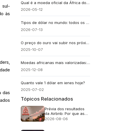
Qual é a moeda oficial da África do Sul?
 sul-
2026-05-12
do às
Tipos de dólar no mundo: todos os dólares que existem
2026-07-13
O preço do ouro vai subir nos próximos dias? O que influencia sua cotação
2025-10-07
ders,
Moedas africanas mais valorizadas: as 15 mais fortes em 2025
2025-12-08
idade
Quanto vale 1 dólar em ienes hoje?
2025-07-02
a das
Tópicos Relacionados
dados
Prévia dos resultados
da Airbnb: Por que as
ações da ABNB ainda
2026-08-06
podem cair mesmo com
um crescimento de