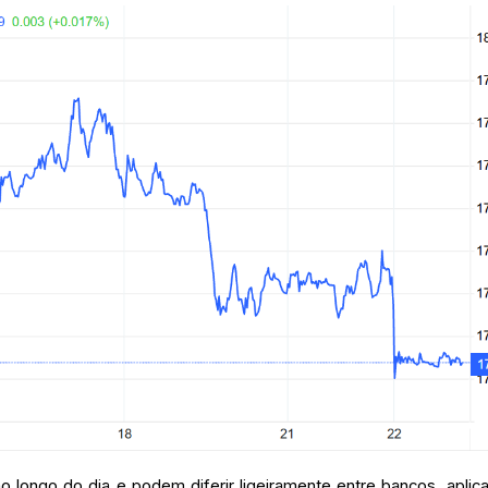
ongo do dia e podem diferir ligeiramente entre bancos, aplica