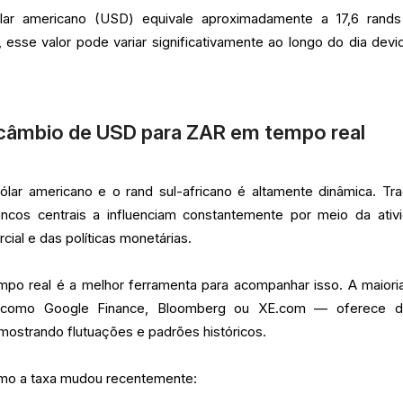
ólar americano (USD) equivale aproximadamente a 17,6 rands
 esse valor pode variar significativamente ao longo do dia devi
 câmbio de USD para ZAR em tempo real
lar americano e o rand sul-africano é altamente dinâmica. Tra
bancos centrais a influenciam constantemente por meio da ativ
ial e das políticas monetárias.
o real é a melhor ferramenta para acompanhar isso. A maiori
— como Google Finance, Bloomberg ou XE.com — oferece 
 mostrando flutuações e padrões históricos.
mo a taxa mudou recentemente: