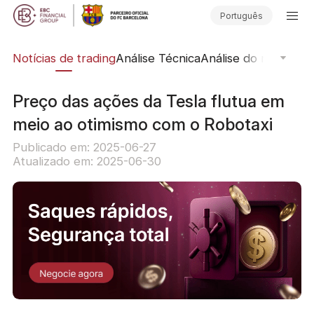
Português
ine
Notícias de trading
Análise Técnica
Análise do mercado
Preço das ações da Tesla flutua em
meio ao otimismo com o Robotaxi
Publicado em: 2025-06-27
Atualizado em: 2025-06-30