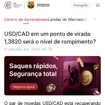
Português
ção
Centro de Aprendizado
Lendas do Mercado
Webinars O
USD/CAD em um ponto de virada:
1,3820 será o nível de rompimento?
Publicado em: 2025-06-19
O par de moedas USD/CAD está recuperando