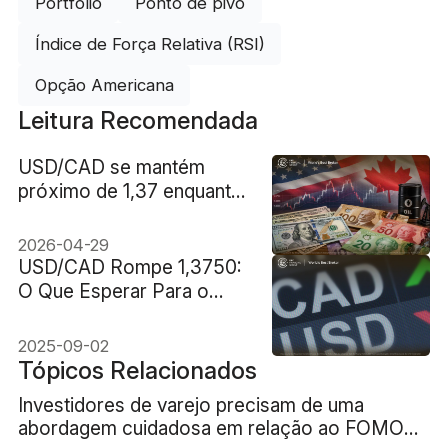
Portfólio
Ponto de pivô
Índice de Força Relativa (RSI)
Opção Americana
Leitura Recomendada
USD/CAD se mantém
próximo de 1,37 enquanto
a alta do petróleo
contrasta com a cautela
2026-04-29
do Fed
USD/CAD Rompe 1,3750:
O Que Esperar Para o
Par?
2025-09-02
Tópicos Relacionados
Investidores de varejo precisam de uma
abordagem cuidadosa em relação ao FOMO