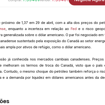
9
7
róximo de 1,37 em 29 de abril, com a alta dos preços do pet
ense
, enquanto a incerteza em relação ao
Fed
e o risco geopol
a generalizada sobre o dólar americano. O par foi negociado em 
 canadense sustentado pela exposição do Canadá ao setor energé
is ampla por ativos de refúgio, como o dólar americano.
nsão já conhecida nos mercados cambiais canadenses. Preços
te melhoram os termos de troca do Canadá, visto que o país
ia. Contudo, o mesmo choque do petróleo também reforça o ris
tica e a demanda por liquidez em dólares americanos antes da de
sões