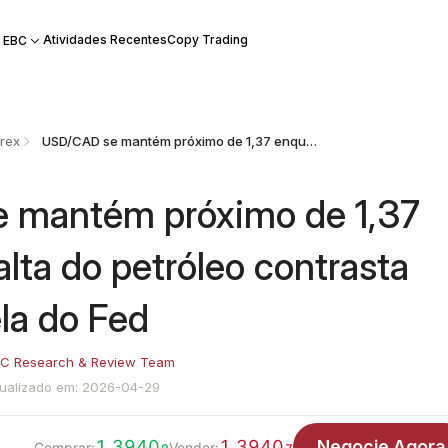
Atividades Recentes
Copy Trading
 EBC
rex
USD/CAD se mantém próximo de 1,37 enquanto a alta do petróleo contrasta com a cautela do Fed
 mantém próximo de 1,37
lta do petróleo contrasta
la do Fed
C Research & Review Team
tualizado em: 2026-04-29
1.3940
1.3940
Negocie Agora
Comprar:
Vender: