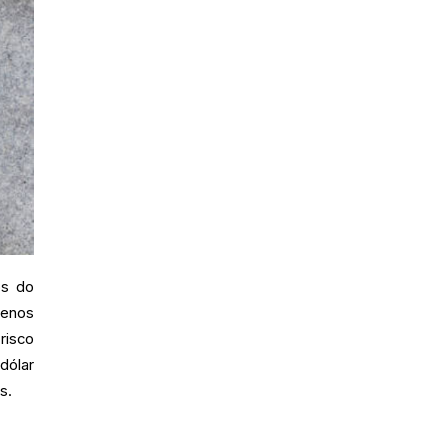
os do
menos
risco
dólar
s.