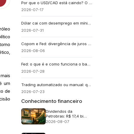
Por que o USD/CAD está caindo? O IPC do Canadá pode determinar os próximos passos
2026-07-17
Dólar cai com desemprego em mínima histórica
róleo
2026-07-31
ítico
Copom e Fed: divergência de juros e efeito no câmbio
torno
2026-08-06
tico,
Fed: o que é e como funciona o banco central dos EUA
2026-07-28
 mais
 é um
Trading automatizado ou manual: qual escolher em 2026
co de
2026-07-23
cisão
Conhecimento financeiro
Dividendos da
Petrobras: R$ 17,4 bi
após lucro no 2T26
2026-08-07