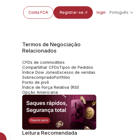
Conta FCA
Registrar-se
login
Português
Termos de Negociação
Relacionados
CFDs de commodities
Compartilhar CFDs
Tipos de Pedidos
Índice Dow Jones
Excesso de vendas
Sobrecomprado
Portfólio
Ponto de pivô
Índice de Força Relativa (RSI)
Opção Americana
Leitura Recomendada