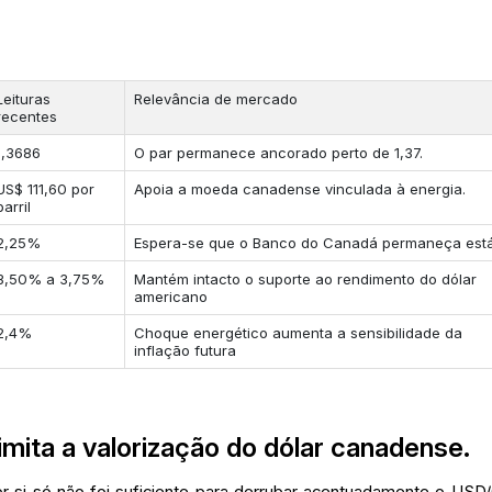
Leituras
Relevância de mercado
recentes
1,3686
O par permanece ancorado perto de 1,37.
US$ 111,60 por
Apoia a moeda canadense vinculada à energia.
barril
2,25%
Espera-se que o Banco do Canadá permaneça está
3,50% a 3,75%
Mantém intacto o suporte ao rendimento do dólar
americano
2,4%
Choque energético aumenta a sensibilidade da
inflação futura
imita a valorização do dólar canadense.