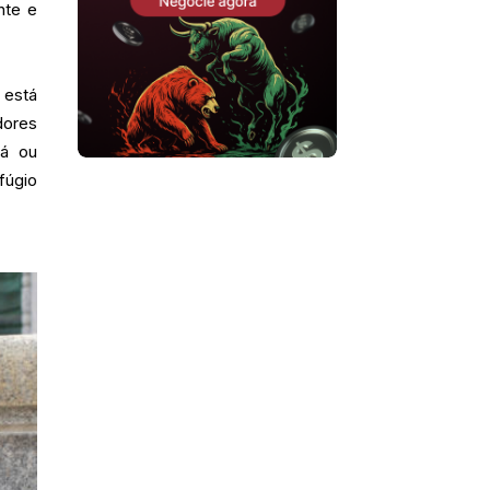
nte e
 está
dores
dá ou
fúgio