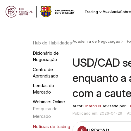
Academia
Trading
Sobre
Academia de Negociação
Fo
Hub de Habilidades
Dicionário de
USD/CAD se
Negociação
Centro de
enquanto a a
Aprendizado
Lendas do
com a caute
Mercado
Webinars Online
Autor:
Charon N.
Revisado por:
EB
Pesquisa de
Publicado em: 2026-04-29
A
Mercado
Notícias de trading
USDCAD