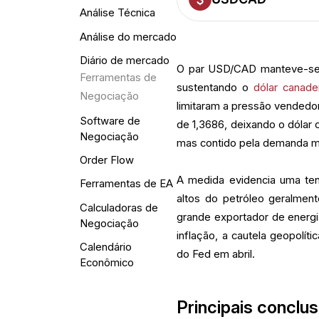
Análise Técnica
Análise do mercado
Diário de mercado
O par USD/CAD manteve-se p
Ferramentas de
sustentando o
dólar canad
Negociação
limitaram a pressão vendedor
Software de
de 1,3686, deixando o dólar
Negociação
mas contido pela demanda ma
Order Flow
A medida evidencia uma te
Ferramentas de EA
altos do petróleo geralmen
Calculadoras de
grande exportador de energ
Negociação
inflação, a cautela geopolí
Calendário
do Fed em abril.
Econômico
Principais conclu