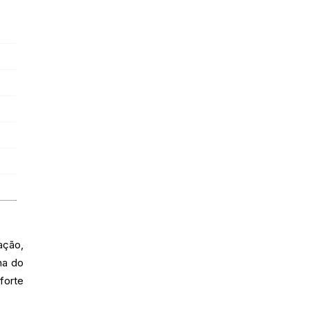
ação,
na do
forte