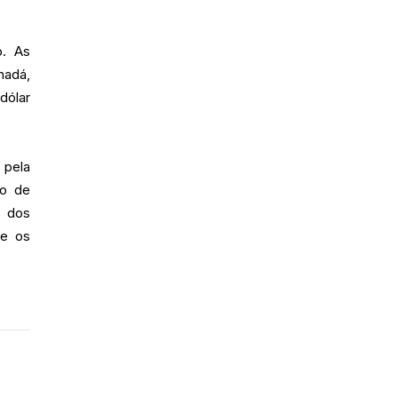
o. As
nadá,
dólar
 pela
to de
% dos
te os