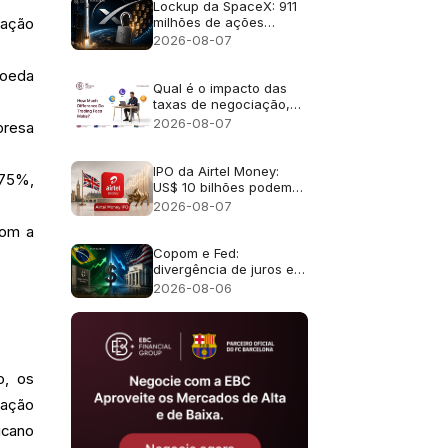
Lockup da SpaceX: 911
milhões de ações
iação
liberadas
2026-08-07
moeda
Qual é o impacto das
taxas de negociação,
incluindo as comissões
2026-08-07
presa
e os swaps overnight?
IPO da Airtel Money:
,75%,
US$ 10 bilhões podem
torná-lo o maior IPO de
2026-08-07
Londres desde 2021?
com a
Copom e Fed:
divergência de juros e
efeito no câmbio
2026-08-06
o, os
tação
icano